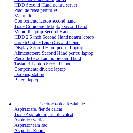
HDD Second Hand pentru server
Placi de retea pentru PC
Mai mult
Componente laptop second hand
Toate Componente laptop second hand
Memorii laptop Second Hand
HDD 2.5 inch Second Hand pentru laptop
Unitati Optice Lapto Second Hand
Display Second Hand pentru Laptop
Alimentatoare Second Hand pentru laptop
Placa de baza Laptop Second Hand
Tastaturi Laptop Second Hand
Componente diverse laptop
Docking-station
Baterii laptop
Electrocasnice Resigilate
Aspiratoare, fier de calcat
Toate Aspiratoare, fier de calcat
Aspirator vertical
Aspirator fara sac
Aspirator Robot