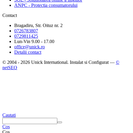
ANPC - Protectia consumatorului
Contact
Bragadiru, Str. Oituz nr. 2
0726783807
0729811425
Lun-Vin 9.00 - 17.00
office@unick.ro
Detalii contact
© 2004 - 2026 Unick International. Instalat si Configurat —
©
netSEO
Cautati
Cos
Cos