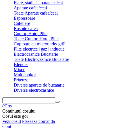
Fiare, statii si aparate calcat
Aparate cafea/ceai
Toate Aparate cafea/ceai
Espressoare
Cafetiere
Rasnite cafea
Cuptor, Hote, Plite
Toate Cuptor, Hote, Plite
Cuptoare cu microunde/ grill
Plite electrice | gaz | inductie
Electrocasnice Bucatarie
Toate Electrocasnice Bucatarie
Blender
Mixer
Multicooker
Friteuze
Diverse aparate de bucatarie
Diverse electrocasnice
0
Cos
Continutul cosului:
Cosul este gol
Vezi cosul
Plaseaza comanda
Cont