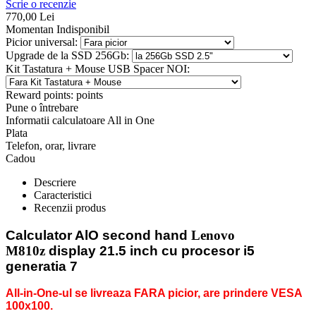
Scrie o recenzie
770,00
Lei
Momentan Indisponibil
Picior universal:
Upgrade de la SSD 256Gb:
Kit Tastatura + Mouse USB Spacer NOI:
Reward points:
points
Pune o întrebare
Informatii calculatoare All in One
Plata
Telefon, orar, livrare
Cadou
Descriere
Caracteristici
Recenzii produs
Calculator AlO second hand
Lenovo
M810z
display 21.5 inch cu procesor i5
generatia 7
All-in-One-ul se livreaza FARA picior, are prindere VESA
100x100.