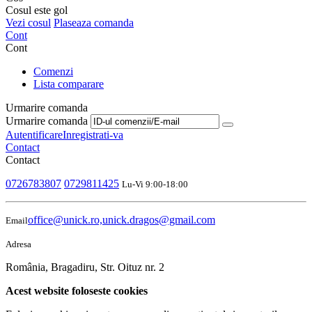
Cosul este gol
Vezi cosul
Plaseaza comanda
Cont
Cont
Comenzi
Lista comparare
Urmarire comanda
Urmarire comanda
Autentificare
Inregistrati-va
Contact
Contact
0726783807
0729811425
Lu-Vi 9:00-18:00
office@unick.ro,unick.dragos@gmail.com
Email
Adresa
România, Bragadiru, Str. Oituz nr. 2
Acest website foloseste cookies