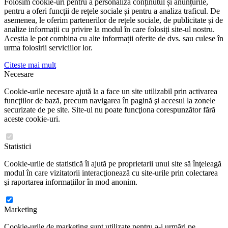
Folosim cookie-uri pentru a personaliza conținutul și anunțurile,
pentru a oferi funcții de rețele sociale și pentru a analiza traficul. De
asemenea, le oferim partenerilor de rețele sociale, de publicitate și de
analize informații cu privire la modul în care folosiți site-ul nostru.
Aceștia le pot combina cu alte informații oferite de dvs. sau culese în
urma folosirii serviciilor lor.
Citeste mai mult
Necesare
Cookie-urile necesare ajută la a face un site utilizabil prin activarea
funcţiilor de bază, precum navigarea în pagină şi accesul la zonele
securizate de pe site. Site-ul nu poate funcţiona corespunzător fără
aceste cookie-uri.
Statistici
Cookie-urile de statistică îi ajută pe proprietarii unui site să înţeleagă
modul în care vizitatorii interacţionează cu site-urile prin colectarea
şi raportarea informaţiilor în mod anonim.
Marketing
Cookie-urile de marketing sunt utilizate pentru a-i urmări pe