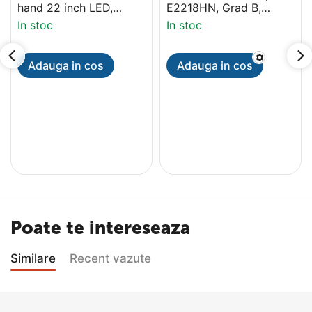
hand 22 inch LED,
E2218HN, Grad B,
Samsung HDTV, HD,
HDMI, 1920x1080
In stoc
In stoc
HDMI
Adauga in cos
Adauga in cos
Poate te intereseaza
Similare
Recent vazute