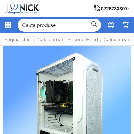
0726783807
Pagina start
/
Calculatoare Second Hand
/
Calculatoare