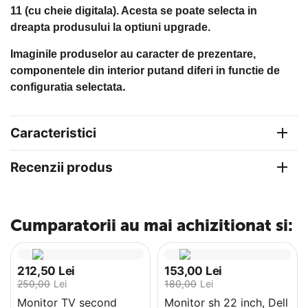
11 (cu cheie digitala). Acesta se poate selecta in
dreapta produsului la optiuni upgrade.
Imaginile produselor au caracter de prezentare,
componentele din interior putand diferi in functie de
.
configuratia selectata
Caracteristici
Recenzii produs
Cumparatorii au mai achizitionat si:
212,50
Lei
153,00
Lei
250,00
Lei
180,00
Lei
Monitor TV second
Monitor sh 22 inch, Dell