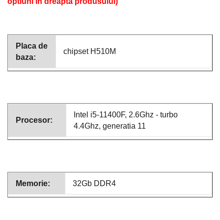
optiuni in dreapta produsului)
Placa de
chipset H510M
baza:
Intel i5-11400F, 2.6Ghz - turbo
Procesor:
4.4Ghz, generatia 11
Memorie:
32Gb DDR4