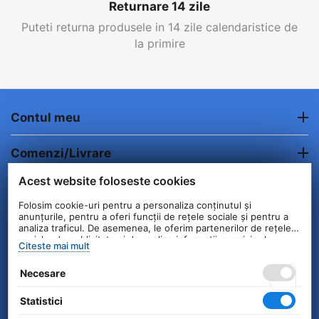
Returnare 14 zile
Puteti returna produsele in 14 zile calendaristice de
la primire
Contul meu
Comenzi/Livrare
Acest website foloseste cookies
Informatii clienti
Folosim cookie-uri pentru a personaliza conținutul și
anunțurile, pentru a oferi funcții de rețele sociale și pentru a
Contact
analiza traficul. De asemenea, le oferim partenerilor de rețele
sociale, de publicitate și de analize informații cu privire la
Citeste mai mult
modul în care folosiți site-ul nostru. Aceștia le pot combina cu
alte informații oferite de dvs. sau culese în urma folosirii
© 2004 - 2026 Unick International. Instalat si
Necesare
serviciilor lor.
Configurat —
© netSEO
Statistici