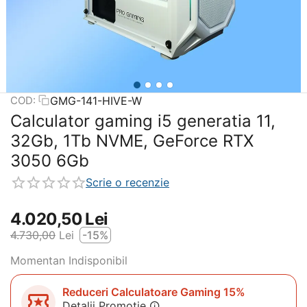
GMG-141-HIVE-W
COD:
Calculator gaming i5 generatia 11,
32Gb, 1Tb NVME, GeForce RTX
3050 6Gb
Scrie o recenzie
4.020,50
Lei
4.730,00
Lei
-15%
Momentan Indisponibil
Reduceri Calculatoare Gaming 15%
Detalii Promotie