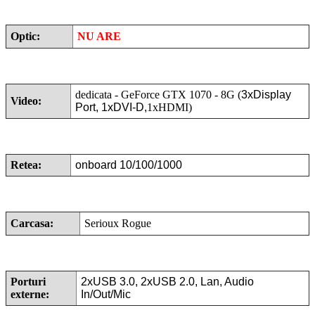
Optic:
NU ARE
dedicata -
GeForce GTX 1070 - 8G (
3xDisplay
Video:
Port, 1xDVI-D,
1xHDMI)
Retea:
onboard 10/100/1000
Carcasa:
Serioux Rogue
Porturi
2xUSB 3.0, 2xUSB 2.0, Lan, Audio
externe:
In/Out/Mic