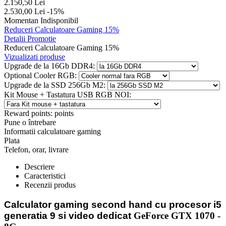
2.150,50
Lei
2.530,00
Lei
-15%
Momentan Indisponibil
Reduceri Calculatoare Gaming 15%
Detalii Promotie
Reduceri Calculatoare Gaming 15%
Vizualizati produse
Upgrade de la 16Gb DDR4:
Optional Cooler RGB:
Upgrade de la SSD 256Gb M2:
Kit Mouse + Tastatura USB RGB NOI:
Reward points:
points
Pune o întrebare
Informatii calculatoare gaming
Plata
Telefon, orar, livrare
Descriere
Caracteristici
Recenzii produs
Calculator gaming second hand
cu procesor i5
generatia 9 si video dedicat
GeForce GTX 1070 -