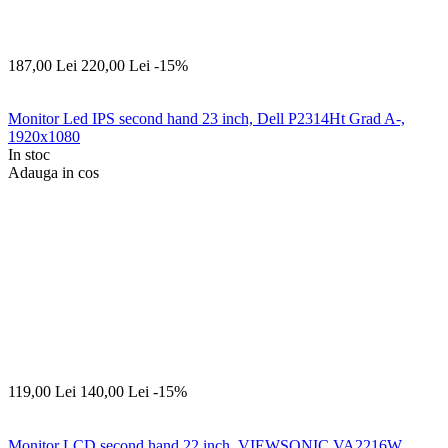
187,00
Lei
220,00
Lei
-15%
Monitor Led IPS second hand 23 inch, Dell P2314Ht Grad A-,
1920x1080
In stoc
Adauga in cos
119,00
Lei
140,00
Lei
-15%
Monitor LCD second hand 22 inch, VIEWSONIC VA2216W,