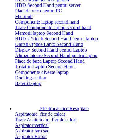
HDD Second Hand pentru server
Placi de retea pentru PC
Mai mult
Componente laptop second hand
Toate Componente laptop second hand
Memorii laptop Second Hand
HDD 2.5 inch Second Hand pentru laptop
Unitati Optice Lapto Second Hand
Display Second Hand pentru Laptop
Alimentatoare Second Hand pentru laptop
Placa de baza Laptop Second Hand
Tastaturi Laptop Second Hand
Componente diverse laptop
Docking-station
Baterii laptop
Electrocasnice Resigilate
Aspiratoare, fier de calcat
Toate Aspiratoare, fier de calcat
Aspirator vertical
Aspirator fara sac
Aspirator Robot