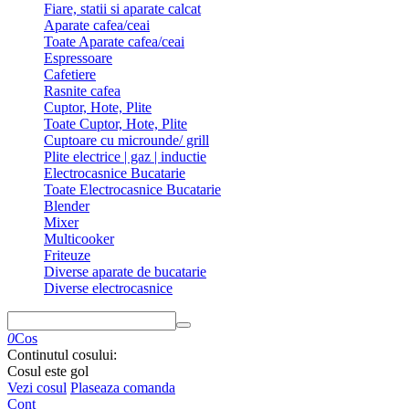
Fiare, statii si aparate calcat
Aparate cafea/ceai
Toate Aparate cafea/ceai
Espressoare
Cafetiere
Rasnite cafea
Cuptor, Hote, Plite
Toate Cuptor, Hote, Plite
Cuptoare cu microunde/ grill
Plite electrice | gaz | inductie
Electrocasnice Bucatarie
Toate Electrocasnice Bucatarie
Blender
Mixer
Multicooker
Friteuze
Diverse aparate de bucatarie
Diverse electrocasnice
0
Cos
Continutul cosului:
Cosul este gol
Vezi cosul
Plaseaza comanda
Cont