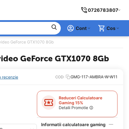
0726783807
Cont
Cos
 video GeForce GTX1070 8Gb
 video GeForce GTX1070 8Gb
GMG-117-AMBRA-W-W11
o recenzie
COD:
Reduceri Calculatoare
Gaming 15%
Detalii Promotie
Informatii calculatoare gaming