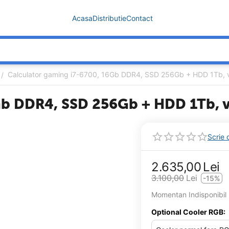
Acasa
Distributie
Contact
Calculator gaming i7-6700, 16Gb DDR4, SSD 256Gb + HDD 1Tb,
/
6Gb DDR4, SSD 256Gb + HDD 1Tb,
Scrie 
2.635,00
Lei
3.100,00
Lei
-15%
Momentan Indisponibil
Optional Cooler RGB: