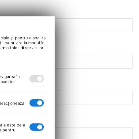
ciale și pentru a analiza
ii cu privire la modul în
ma folosirii serviciilor
avigarea în
ă aceste
nteracţionează
nţia este de a
se pentru
io Jacks