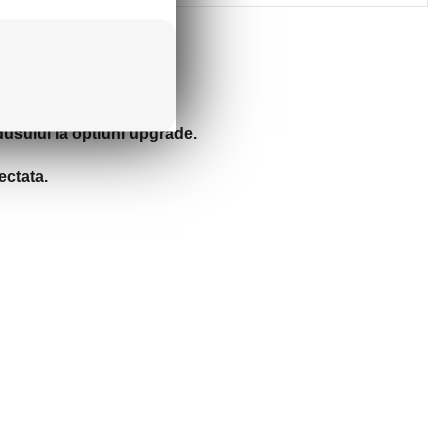
dusului la optiuni upgrade.
ectata.