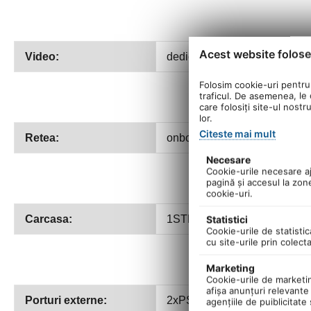
Acest website folose
Video:
dedicata - Nvidia GeForce 
Folosim cookie-uri pentru 
traficul. De asemenea, le o
care folosiți site-ul nostr
lor.
Citeste mai mult
Retea:
onboard 10/100/1000 -
OPT
Necesare
Cookie-urile necesare aju
pagină şi accesul la zon
cookie-uri.
Carcasa:
1STPLAYER DK-3 Black
Statistici
Cookie-urile de statistic
cu site-urile prin colect
Marketing
Cookie-urile de marketing
afişa anunţuri relevante 
Porturi externe:
2xPS2, 1xVGA, 1xDVI, 1xHDMI
agenţiile de puiblicitate