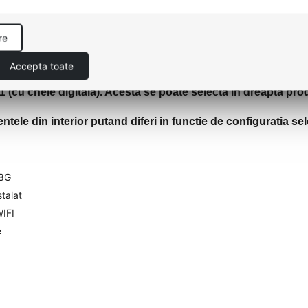
re
Accepta toate
(cu cheie digitala). Acesta se poate selecta in dreapta pro
ele din interior putand diferi in functie de configuratia sel
 8G
talat
WIFI
e