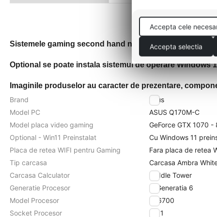
Accepta cele necesa
Sistemele gaming second hand nu au soft preinstalat.
Accepta selectia
Optional se poate instala sistemul de operare Windows 11 
Imaginile produselor au caracter de prezentare, component
Brand
Asus
Model PC
ASUS Q170M-C
Model placa video gaming
GeForce GTX 1070 -
Optional - Win11 Preinstalat
Cu Windows 11 preins
Placa de retea WIFI pentru Gaming
Fara placa de retea 
Tip carcasa
Carcasa Ambra Whit
Carcasa Calculator
Middle Tower
Generatie Procesor
i7 Generatia 6
Model Procesor
i7-6700
Socket Procesor
1151