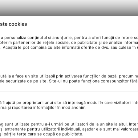
ste cookies
GTX1070 8Gb
a personaliza conținutul și anunțurile, pentru a oferi funcții de rețele so
ferim partenerilor de rețele sociale, de publicitate și de analize informaț
u. Aceștia le pot combina cu alte informații oferite de dvs. sau culese în ur
IONAL
placa de retea WIFI5
(vezi optiuni in dreapta produsului)
tă la a face un site utilizabil prin activarea funcţiilor de bază, precum n
ele securizate de pe site. Site-ul nu poate funcţiona corespunzător făr
ă îi ajută pe proprietarii unui site să înţeleagă modul în care vizitatorii i
area şi raportarea informaţiilor în mod anonim.
 sunt utilizate pentru a-i urmări pe utilizatori de la un site la altul. Inte
şi antrenante pentru utilizatorii individuali, aşadar ele sunt mai valoroa
, 1xDisplayPort, 6xUSB 3.0, 2xUSB 2.0, 1xLan RJ45, 3 x Aud
 şi părţile terţe care se ocupă de publicitate.