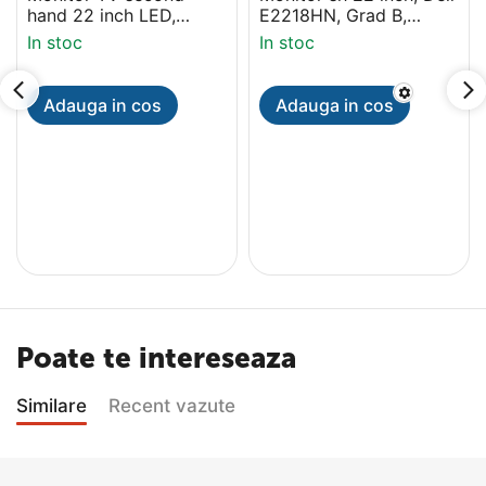
hand 22 inch LED,
E2218HN, Grad B,
Samsung HDTV, HD,
HDMI, 1920x1080
In stoc
In stoc
HDMI
Adauga in cos
Adauga in cos
Poate te intereseaza
Similare
Recent vazute