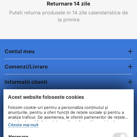
Returnare 14 zile
Puteti returna produsele in 14 zile calendaristice de
la primire
Contul meu
Comenzi/Livrare
Informatii clienti
Acest website foloseste cookies
Contact
Folosim cookie-uri pentru a personaliza conținutul și
anunțurile, pentru a oferi funcții de rețele sociale și pentru a
© 2004 - 2026 Unick International. Instalat si
analiza traficul. De asemenea, le oferim partenerilor de rețele
Configurat —
© netSEO
sociale, de publicitate și de analize informații cu privire la
Citeste mai mult
modul în care folosiți site-ul nostru. Aceștia le pot combina cu
alte informații oferite de dvs. sau culese în urma folosirii
Necesare
serviciilor lor.