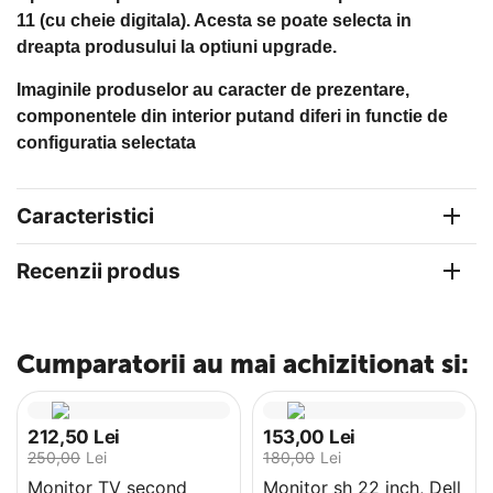
11 (cu cheie digitala). Acesta se poate selecta in
dreapta produsului la optiuni upgrade.
Imaginile produselor au caracter de prezentare,
componentele din interior putand diferi in functie de
configuratia selectata
Caracteristici
Recenzii produs
Cumparatorii au mai achizitionat si:
212,50
Lei
153,00
Lei
250,00
Lei
180,00
Lei
Monitor TV second
Monitor sh 22 inch, Dell