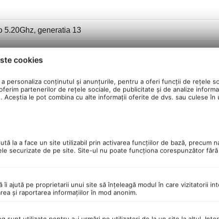
bo 5.20Ghz, generatia 13
ste cookies
a personaliza conținutul și anunțurile, pentru a oferi funcții de rețele so
ferim partenerilor de rețele sociale, de publicitate și de analize informaț
u. Aceștia le pot combina cu alte informații oferite de dvs. sau culese în ur
tă la a face un site utilizabil prin activarea funcţiilor de bază, precum n
ele securizate de pe site. Site-ul nu poate funcţiona corespunzător făr
ă îi ajută pe proprietarii unui site să înţeleagă modul în care vizitatorii i
area şi raportarea informaţiilor în mod anonim.
 sunt utilizate pentru a-i urmări pe utilizatori de la un site la altul. Inte