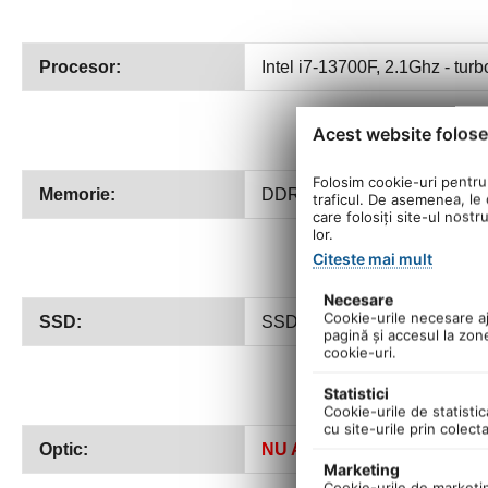
Procesor:
Intel i7-13700F, 2.1Ghz - tur
Acest website folose
Folosim cookie-uri pentru 
Memorie:
DDR4 32Gb
traficul. De asemenea, le o
care folosiți site-ul nostr
lor.
Citeste mai mult
Necesare
Cookie-urile necesare aju
SSD:
SSD 1Tb M.2 NVME
pagină şi accesul la zon
cookie-uri.
Statistici
Cookie-urile de statistic
cu site-urile prin colect
Optic:
NU ARE
Marketing
Cookie-urile de marketing