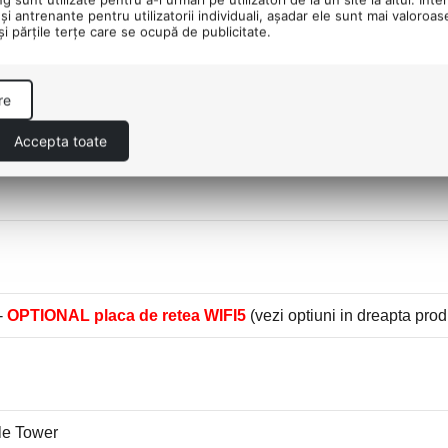
şi antrenante pentru utilizatorii individuali, aşadar ele sunt mai valoroa
 şi părţile terţe care se ocupă de publicitate.
 12Gb DDR6X - 3xDisplay Port, 1xHDMI
re
Accepta toate
-
OPTIONAL placa de retea WIFI5
(vezi optiuni in dreapta prod
le Tower