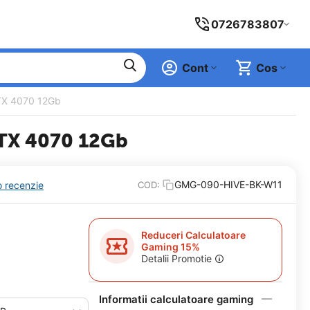
0726783807
Cont
Cos
RTX 4070 12Gb
RTX 4070 12Gb
GMG-090-HIVE-BK-W11
o recenzie
COD:
Reduceri Calculatoare
Gaming 15%
Detalii Promotie
Informatii calculatoare gaming