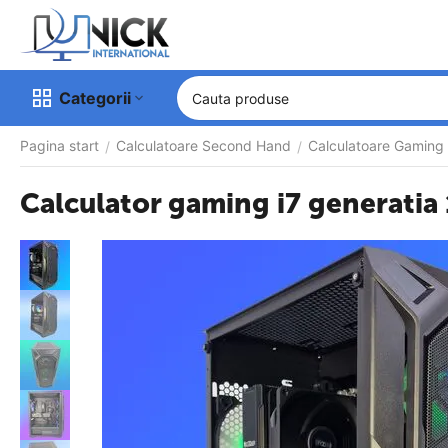
Categorii
Pagina start
Calculatoare Second Hand
Calculatoare Gaming
/
/
Calculator gaming i7 generati
-15%
OFF
Garantie 
12 luni
Calculator 
configurabil