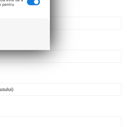
se pentru
usului)