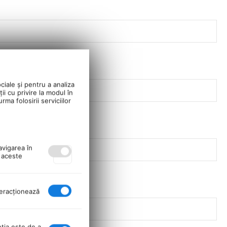
ciale și pentru a analiza
ii cu privire la modul în
ma folosirii serviciilor
avigarea în
ă aceste
nteracţionează
nţia este de a