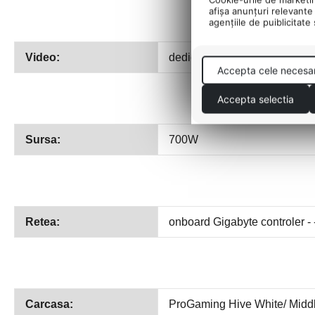
afişa anunţuri relevante 
agenţiile de puiblicitate
Video:
dedicata - Nvidia RTX 4070
Accepta cele necesa
Accepta selectia
Sursa:
700W
Retea:
onboard Gigabyte controler - 
Carcasa:
ProGaming Hive White/ Midd