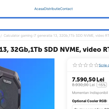
Acasa
Distributie
Contact
Calculator gaming i7 generatia 13, 32Gb,1Tb SDD NVME, video 
/
a 13, 32Gb,1Tb SDD NVME, video 
Scrie 
7.590,50
Lei
8.930,00
Lei
-15%
Momentan Indisponibil
Optional Cooler RGB: