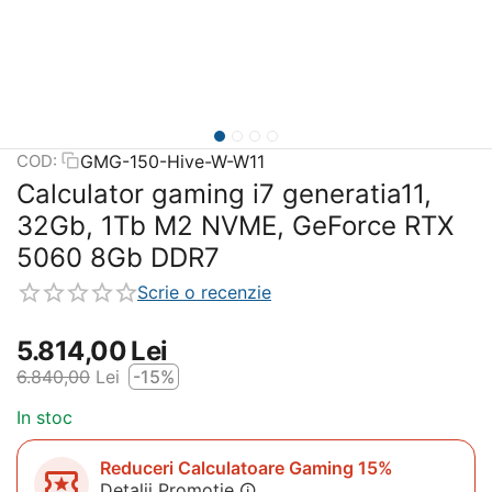
GMG-150-Hive-W-W11
COD:
Calculator gaming i7 generatia11,
32Gb, 1Tb M2 NVME, GeForce RTX
5060 8Gb DDR7
Scrie o recenzie
5.814,00
Lei
6.840,00
Lei
-15%
In stoc
Reduceri Calculatoare Gaming 15%
Detalii Promotie