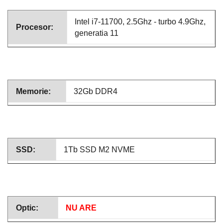
Intel i7-11700, 2.5Ghz - turbo 4.9Ghz,
Procesor:
generatia 11
Memorie:
32Gb DDR4
SSD:
1Tb SSD M2 NVME
Optic:
NU ARE