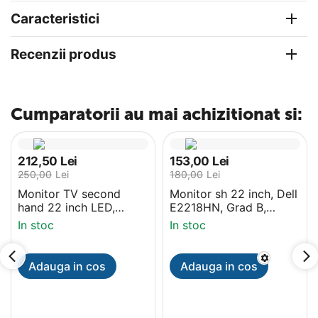
Caracteristici
Recenzii produs
Cumparatorii au mai achizitionat si:
212,50
Lei
153,00
Lei
250,00
Lei
180,00
Lei
Monitor TV second
Monitor sh 22 inch, Dell
hand 22 inch LED,
E2218HN, Grad B,
Samsung HDTV, HD,
HDMI, 1920x1080
In stoc
In stoc
HDMI
Adauga in cos
Adauga in cos