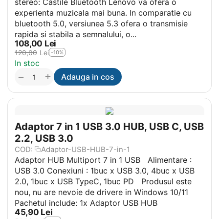
stereo: Castile Bluetooth Lenovo va ofera o
experienta muzicala mai buna. In comparatie cu
bluetooth 5.0, versiunea 5.3 ofera o transmisie
rapida si stabila a semnalului, o...
108,00
Lei
120,00
Lei
-10%
In stoc
+
−
Adauga in cos
Adaptor 7 in 1 USB 3.0 HUB, USB C, USB
2.2, USB 3.0
COD:
Adaptor-USB-HUB-7-in-1
Adaptor HUB Multiport 7 in 1 USB Alimentare :
USB 3.0 Conexiuni : 1buc x USB 3.0, 4buc x USB
2.0, 1buc x USB TypeC, 1buc PD Produsul este
nou, nu are nevoie de drivere in Windows 10/11
Pachetul include: 1x Adaptor USB HUB
45,90
Lei