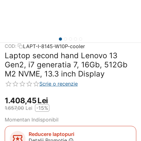
LAPT-I-8145-W10P-cooler
COD:
Laptop second hand Lenovo 13
Gen2, i7 generatia 7, 16Gb, 512Gb
M2 NVME, 13.3 inch Display
Scrie o recenzie
1.408,45
Lei
1.657,00
Lei
-15%
Momentan Indisponibil
Reducere laptopuri
Detalii Promotie