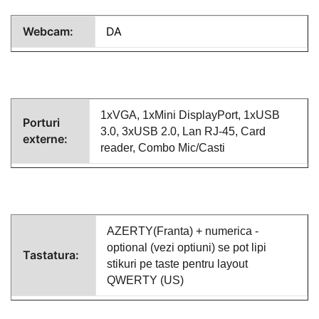
Webcam:
DA
1xVGA, 1xMini DisplayPort, 1xUSB
Porturi
3.0, 3xUSB 2.0, Lan RJ-45, Card
externe:
reader, Combo Mic/Casti
AZERTY(Franta) + numerica -
optional (vezi optiuni) se pot lipi
Tastatura:
stikuri pe taste pentru layout
QWERTY (US)