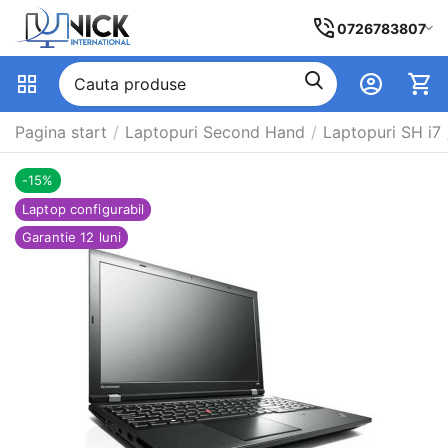
0726783807
Pagina start
/
Laptopuri Second Hand
/
Laptopuri SH i7
-15%
Laptop configurabil
Garantie 12 luni