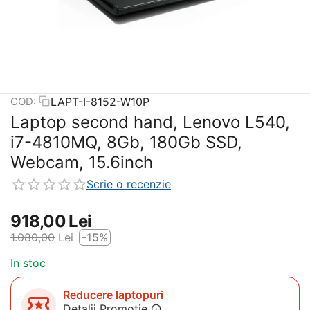
LAPT-I-8152-W10P
COD:
Laptop second hand, Lenovo L540,
i7-4810MQ, 8Gb, 180Gb SSD,
Webcam, 15.6inch
Scrie o recenzie
918,00
Lei
1.080,00
Lei
-15%
In stoc
Reducere laptopuri
Detalii Promotie