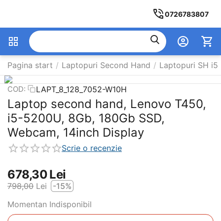
0726783807
Pagina start
/
Laptopuri Second Hand
/
Laptopuri SH i5
LAPT_8_128_7052-W10H
COD:
Laptop second hand, Lenovo T450,
i5-5200U, 8Gb, 180Gb SSD,
Webcam, 14inch Display
Scrie o recenzie
678,30
Lei
798,00
Lei
-15%
Momentan Indisponibil