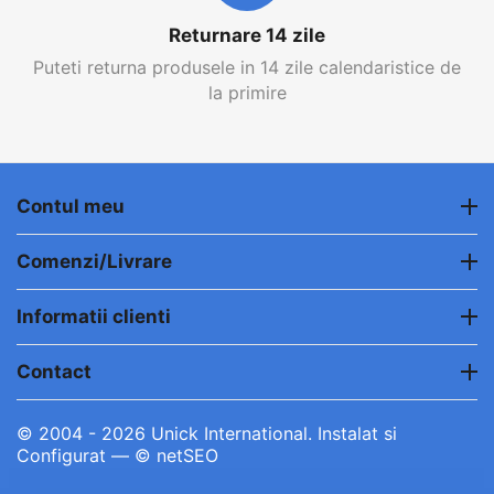
Returnare 14 zile
Puteti returna produsele in 14 zile calendaristice de
la primire
Contul meu
Comenzi/Livrare
Informatii clienti
Contact
© 2004 - 2026 Unick International. Instalat si
Configurat —
© netSEO