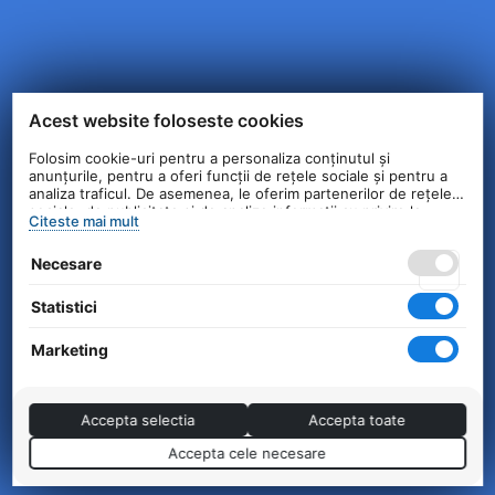
Acest website foloseste cookies
Folosim cookie-uri pentru a personaliza conținutul și
anunțurile, pentru a oferi funcții de rețele sociale și pentru a
analiza traficul. De asemenea, le oferim partenerilor de rețele
sociale, de publicitate și de analize informații cu privire la
Citeste mai mult
modul în care folosiți site-ul nostru. Aceștia le pot combina cu
alte informații oferite de dvs. sau culese în urma folosirii
Necesare
serviciilor lor.
Statistici
Marketing
Accepta selectia
Accepta toate
Accepta cele necesare