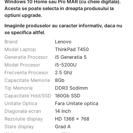
Windows 10 Home sau Pro MAR (cu cheie digitala).
Acesta se poate selecta in dreapta produsului la
optiuni upgrade.
Imaginile produselor au caracter informativ, daca nu
se specifica altfel.
Brand
Lenovo
Model Laptop
ThinkPad T450
Generatie Procesor
i5 Generatia 5
Model Procesor
i5-5200U
Frecventa Procesor
2.5 Ghz
Capacitate Memorie
8Gb
Tip Memorie
DDR3 Sodimm
Capacitate Hdd/SSD
180Gb SSD
Unitate Optica
Fara Unitate optica
Diagonala ecran
14 Inch
Rezolutie display
HD 1366 x 768
Stare display
Grad A