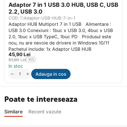
Adaptor 7 in 1 USB 3.0 HUB, USB C, USB
2.2, USB 3.0
COD:
Adaptor-USB-HUB-7-in-1
Adaptor HUB Multiport 7 in 1 USB Alimentare :
USB 3.0 Conexiuni : 1buc x USB 3.0, 4buc x USB
2.0, 1buc x USB TypeC, 1buc PD Produsul este
nou, nu are nevoie de drivere in Windows 10/11
Pachetul include: 1x Adaptor USB HUB
45,90
Lei
51,00
Lei
-10%
In stoc
+
−
Adauga in cos
Poate te intereseaza
Similare
Recent vazute