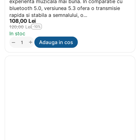
experienta muzicala mai buna. In comparatie cu
bluetooth 5.0, versiunea 5.3 ofera o transmisie
rapida si stabila a semnalului, o...
108,00
Lei
120,00
Lei
-10%
In stoc
+
−
Adauga in cos