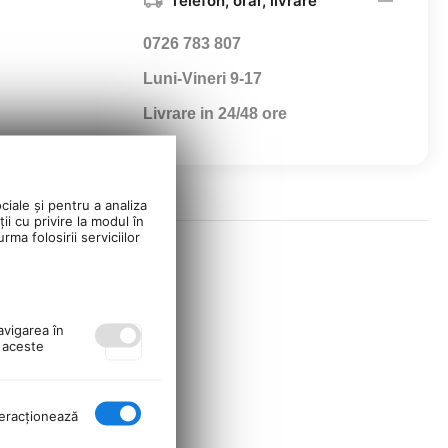
Telefon, orar, livrare
0726 783 807
Luni-Vineri 9-17
Livrare in 24/48 ore
ciale și pentru a analiza
ii cu privire la modul în
ma folosirii serviciilor
avigarea în
ă aceste
nteracţionează