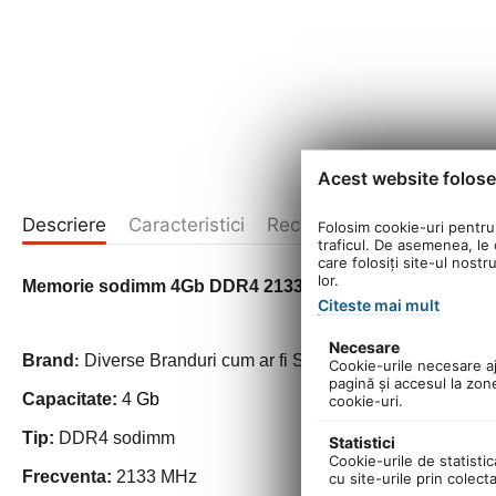
Acest website folose
Descriere
Caracteristici
Recenzii produs
Folosim cookie-uri pentru 
traficul. De asemenea, le o
care folosiți site-ul nostr
lor.
Memorie sodimm 4Gb DDR4 2133MHz second hand
Citeste mai mult
Necesare
Brand
Diverse Branduri cum ar fi Samsung, Kingston, MT, El
:
Cookie-urile necesare aju
pagină şi accesul la zon
Capacitate:
4
Gb
cookie-uri.
Tip:
DDR4 sodimm
Statistici
Cookie-urile de statistic
Frecventa:
2133 MHz
cu site-urile prin colect