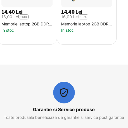
14,40
Lei
14,40
Lei
16,00
Lei
16,00
Lei
-10%
-10%
Memorie laptop 2GB DDR3
Memorie laptop 2GB DDR3
PC12800 1600MHz
PC8500 1066MHz second
In stoc
In stoc
second hand
hand
Garantie si Service produse
Toate produsele beneficiaza de garantie si service post garantie