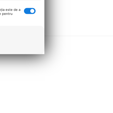
nţia este de a
se pentru