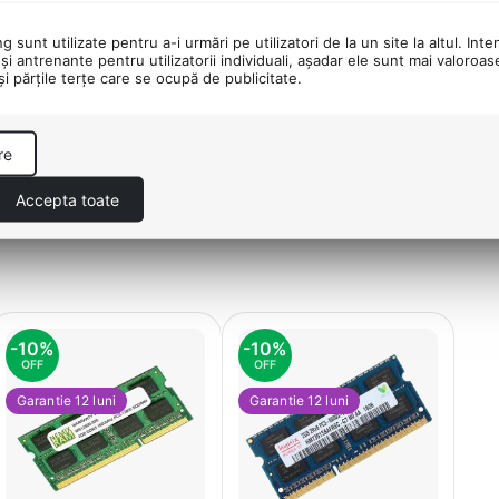
 sunt utilizate pentru a-i urmări pe utilizatori de la un site la altul. Inte
e a fi puse la vanzare.
şi antrenante pentru utilizatorii individuali, aşadar ele sunt mai valoroa
 şi părţile terţe care se ocupă de publicitate.
re
Accepta toate
-10%
-10%
OFF
OFF
Garantie 12 luni
Garantie 12 luni