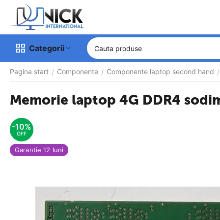
Categorii
Pagina start
Componente
Componente laptop second hand
/
/
/
Memorie laptop 4G DDR4 sodi
-10%
OFF
Garantie 12 luni