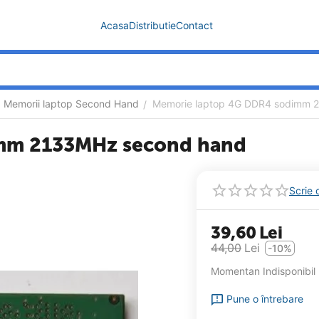
Acasa
Distributie
Contact
Memorii laptop Second Hand
Memorie laptop 4G DDR4 sodimm 
/
mm 2133MHz second hand
Scrie 
39,60
Lei
44,00
Lei
-10%
Momentan Indisponibil
Pune o întrebare