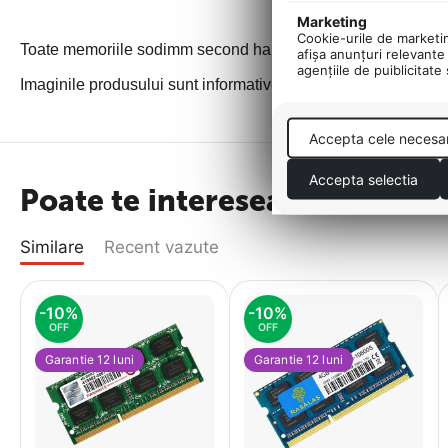
Marketing
Cookie-urile de marketing
Toate memoriile sodimm second hand au fost testate inainte d
afişa anunţuri relevante 
agenţiile de puiblicitate
Imaginile produsului sunt informative.
Accepta cele necesa
Accepta selectia
Poate te intereseaza
Similare
Recent vazute
-10%
-10%
OFF
OFF
Garantie 12 luni
Garantie 12 luni