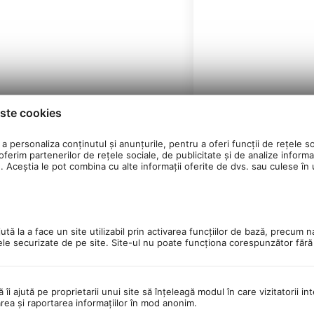
ste cookies
a personaliza conținutul și anunțurile, pentru a oferi funcții de rețele so
ferim partenerilor de rețele sociale, de publicitate și de analize informaț
u. Aceștia le pot combina cu alte informații oferite de dvs. sau culese în ur
ixir etc
tă la a face un site utilizabil prin activarea funcţiilor de bază, precum n
ele securizate de pe site. Site-ul nu poate funcţiona corespunzător făr
ă îi ajută pe proprietarii unui site să înţeleagă modul în care vizitatorii i
area şi raportarea informaţiilor în mod anonim.