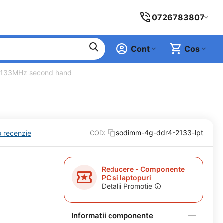
0726783807
Cont
Cos
2133MHz second hand
sodimm-4g-ddr4-2133-lpt
o recenzie
COD:
Reducere - Componente
PC si laptopuri
Detalii Promotie
Informatii componente