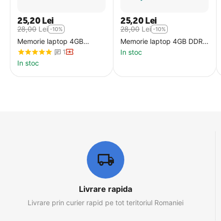
25,20
Lei
25,20
Lei
28,00
Lei
28,00
Lei
-10%
-10%
Memorie laptop 4GB
Memorie laptop 4GB DDR3
DDR3L PC12800 1600MHz
PC10600 1333MHz
In stoc
1
second hand
second hand
In stoc
Livrare rapida
Livrare prin curier rapid pe tot teritoriul Romaniei