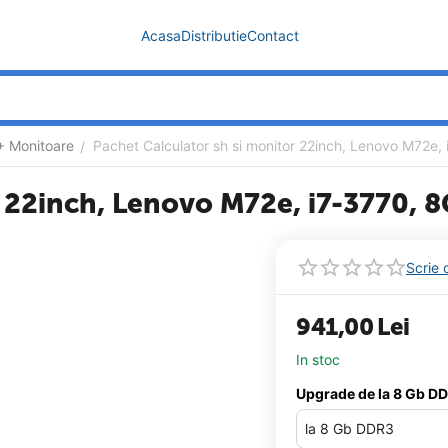
Acasa
Distributie
Contact
+ Monitoare
Pachet Calculator sh si monitor 22inch, Lenovo M72e
/
r 22inch, Lenovo M72e, i7-3770,
Scrie 
941,00
Lei
In stoc
Upgrade de la 8 Gb D