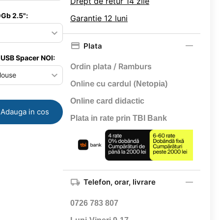
Drept de retur 14 zile
Gb 2.5":
Garantie 12 luni
Plata
 USB Spacer NOI:
Ordin plata / Ramburs
Online cu cardul (
Netopia)
Online card didactic
Adauga in cos
Plata in rate prin TBI Bank
Telefon, orar, livrare
0726 783 807