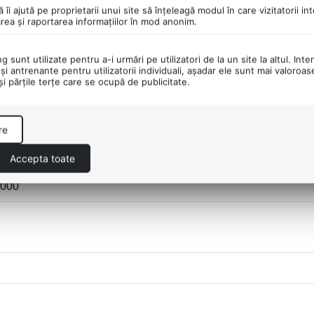
ă îi ajută pe proprietarii unui site să înţeleagă modul în care vizitatorii i
area şi raportarea informaţiilor în mod anonim.
 sunt utilizate pentru a-i urmări pe utilizatori de la un site la altul. Inte
şi antrenante pentru utilizatorii individuali, aşadar ele sunt mai valoroa
 şi părţile terţe care se ocupă de publicitate.
re
Accepta toate
1000