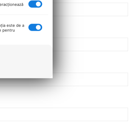
nteracţionează
nţia este de a
se pentru