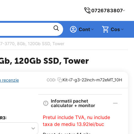
0726783807
Cont
Cos
, i7-3770, 8Gb, 120Gb SSD, Tower
 8Gb, 120Gb SSD, Tower
Kit-i7-g3-22inch-m72eMT_10H
o recenzie
COD:
Informatii pachet
calculator + monitor
Pretul include TVA, nu
include
DR3:
taxa de mediu 13.92lei/buc