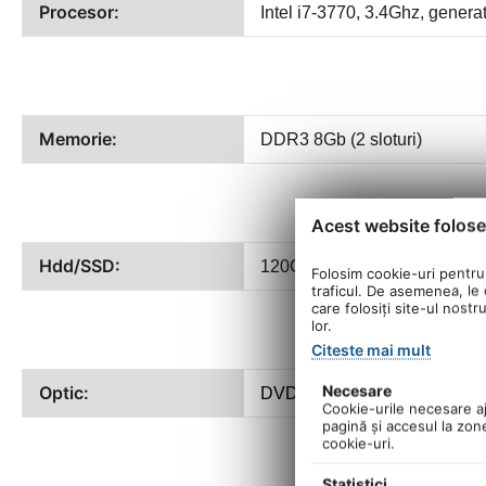
Procesor:
Intel
i7-3770
, 3.4Ghz, generat
Memorie:
DDR3 8Gb (2 sloturi)
Acest website folose
Hdd/SSD:
120Gb SSD SATA 2.5"
Folosim cookie-uri pentru 
traficul. De asemenea, le o
care folosiți site-ul nostr
lor.
Citeste mai mult
Optic:
Necesare
DVDRW
Cookie-urile necesare aju
pagină şi accesul la zon
cookie-uri.
Statistici