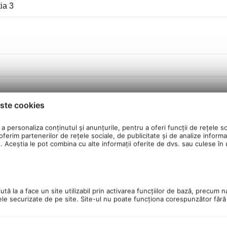
ia 3
ste cookies
a personaliza conținutul și anunțurile, pentru a oferi funcții de rețele so
ferim partenerilor de rețele sociale, de publicitate și de analize informaț
u. Aceștia le pot combina cu alte informații oferite de dvs. sau culese în ur
tă la a face un site utilizabil prin activarea funcţiilor de bază, precum n
ele securizate de pe site. Site-ul nu poate funcţiona corespunzător făr