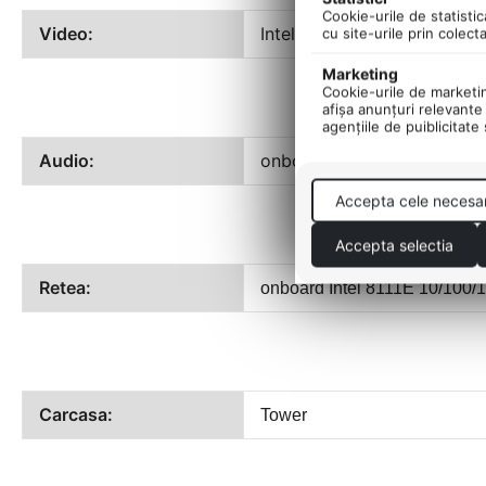
Cookie-urile de statistic
Video:
Intel
HD Graphics 4000
cu site-urile prin colect
Marketing
Cookie-urile de marketing
afişa anunţuri relevante 
agenţiile de puiblicitate
Audio:
onboard
ALC662 chipset
Accepta cele necesa
Accepta selectia
Retea:
onboard
Intel 8111E 10/100/
Carcasa:
Tower