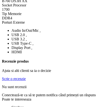
B760 DS3H AX
Socket Procesor
1700
Tip Memorie
DDR4
Porturi Externe
Audio In/Out/Mic
,
USB 2.0
,
USB 3.2
,
USB Type-C
,
Display Port
,
HDMI
Recenzie produs
Ajuta si alti clienti sa ia o decizie
Scrie o recenzie
Nu sunt recenzii
Conectează-te ca să te putem notifica când primești un răspuns
Poate te intereseaza