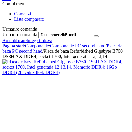
Contul meu
Comenzi
Lista comparare
Urmarire comanda
Urmarire comanda
Autentificare
Inregistrati-va
Pagina start
/
Componente
/
Componente PC second hand
/
Placa de
baza PC second hand
/
Placa de baza Refurbished Gigabyte B760
DS3H AX DDR4, socket 1700, Intel generatia 12,13,14