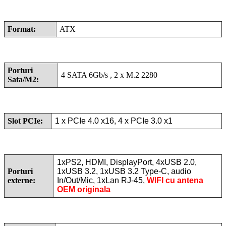
Format:
ATX
Porturi
4 SATA 6Gb/s , 2 x M.2 2280
Sata/M2:
Slot PCIe:
1 x PCIe 4.0 x16, 4 x PCIe 3.0 x1
1xPS2, HDMI, DisplayPort, 4xUSB 2.0,
Porturi
1xUSB 3.2, 1xUSB 3.2 Type-C, audio
externe:
In/Out/Mic, 1xLan RJ-45,
WIFI cu antena
OEM originala