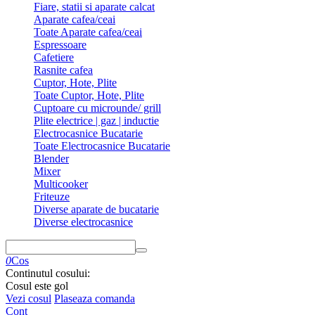
Fiare, statii si aparate calcat
Aparate cafea/ceai
Toate Aparate cafea/ceai
Espressoare
Cafetiere
Rasnite cafea
Cuptor, Hote, Plite
Toate Cuptor, Hote, Plite
Cuptoare cu microunde/ grill
Plite electrice | gaz | inductie
Electrocasnice Bucatarie
Toate Electrocasnice Bucatarie
Blender
Mixer
Multicooker
Friteuze
Diverse aparate de bucatarie
Diverse electrocasnice
0
Cos
Continutul cosului:
Cosul este gol
Vezi cosul
Plaseaza comanda
Cont