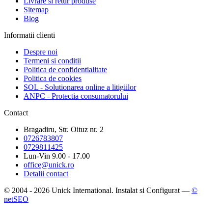
Livrare si retur produse
Sitemap
Blog
Informatii clienti
Despre noi
Termeni si conditii
Politica de confidentialitate
Politica de cookies
SOL - Solutionarea online a litigiilor
ANPC - Protectia consumatorului
Contact
Bragadiru, Str. Oituz nr. 2
0726783807
0729811425
Lun-Vin 9.00 - 17.00
office@unick.ro
Detalii contact
© 2004 - 2026 Unick International. Instalat si Configurat —
©
netSEO