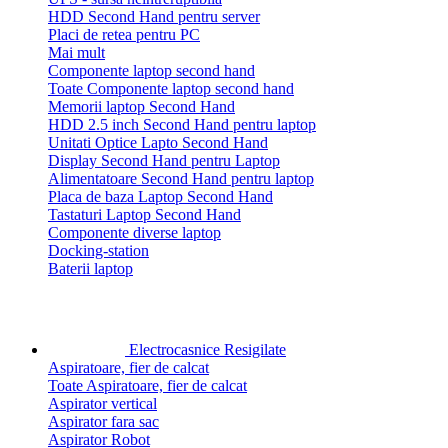
HDD Second Hand pentru server
Placi de retea pentru PC
Mai mult
Componente laptop second hand
Toate Componente laptop second hand
Memorii laptop Second Hand
HDD 2.5 inch Second Hand pentru laptop
Unitati Optice Lapto Second Hand
Display Second Hand pentru Laptop
Alimentatoare Second Hand pentru laptop
Placa de baza Laptop Second Hand
Tastaturi Laptop Second Hand
Componente diverse laptop
Docking-station
Baterii laptop
Electrocasnice Resigilate
Aspiratoare, fier de calcat
Toate Aspiratoare, fier de calcat
Aspirator vertical
Aspirator fara sac
Aspirator Robot