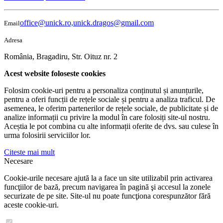
office@unick.ro,unick.dragos@gmail.com
Email
Adresa
România, Bragadiru, Str. Oituz nr. 2
Acest website foloseste cookies
Folosim cookie-uri pentru a personaliza conținutul și anunțurile,
pentru a oferi funcții de rețele sociale și pentru a analiza traficul. De
asemenea, le oferim partenerilor de rețele sociale, de publicitate și de
analize informații cu privire la modul în care folosiți site-ul nostru.
Aceștia le pot combina cu alte informații oferite de dvs. sau culese în
urma folosirii serviciilor lor.
Citeste mai mult
Necesare
Cookie-urile necesare ajută la a face un site utilizabil prin activarea
funcţiilor de bază, precum navigarea în pagină şi accesul la zonele
securizate de pe site. Site-ul nu poate funcţiona corespunzător fără
aceste cookie-uri.