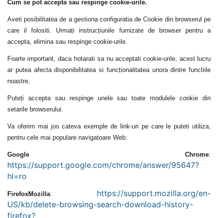
Cum se
pot
accepta sau resping
e
cookie-urile.
Aveti posibilitatea de a
gestiona
configuratia
de Cookie din browserul pe
care
i
l
folositi
. Urmați instrucțiunile furnizate de browser pentru a
accepta, elimina sau respinge cookie-urile.
Foarte important, d
ac
a
hotarati
sa
nu
acceptati cookie-urile
, acest lucru
ar putea afecta disponibilitatea
si
funcționalitatea unora dintre
functiile
noastre,
Puteți accepta sau respinge unele sau toate modulele cookie
din
set
a
rile browserului.
Va oferim mai jos cateva exemple de
link-uri
pe care le puteti utiliza,
pentru cele mai populare navigatoare Web:
Google Chrome
:
https://support.google.com/chrome/answer/95647?
hl=ro
https://support.mozilla.org/en-
Firefox
Mozilla
:
US/kb/delete-browsing-search-download-history-
firefox?