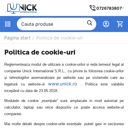
0726783807
Pagina start
/
Politica de cookie-uri
Politica de cookie-uri
R
eglementeaza
modul de
utilizare a cookie-urilor si
reda
temeiul legal al
companiei Unick International S.R.L.,
cu privire la
folosirea
cookie-urilor
și tehnologiilor
asemanatoare
pe website sau pe sisteme
le
care au
www.unick.ro
legatură cu website-ul
.
Politica
este
valabila
i
ncepând cu data de 23.05.2018.
Modulele de cookie „esențiale” sunt
amplasate in mod
automat pe
calculator, laptop sau orice dispozitiv ce poate accesa
web
site-ul
companiei.
Mai multe detalii despre
cookie-urile esențiale
puteti gasi in
secțiunea