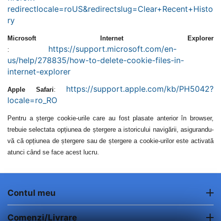
redirectlocale=roUS&redirectslug=Clear+Recent+Histo
ry
Microsoft Internet Explorer
https://support.microsoft.com/en-
:
us/help/278835/how-to-delete-cookie-files-in-
internet-explorer
https://support.apple.com/kb/PH5042?
Apple Safari
:
locale=ro_RO
Pentru a șterge cookie-urile care au fost plasate anterior în browser,
trebuie selectata opțiunea de ștergere a istoricului navigării, asigurandu-
vă că opțiunea de ștergere sau de ștergere a cookie-urilor este activată
atunci când se face acest lucru.
Contul meu
Comenzi/Livrare