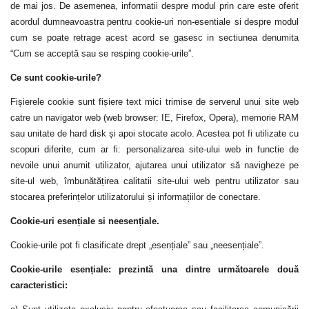
de mai jos.
De asemenea, informatii
despre modul
prin
care este oferit
acordul dumneavoastra
pentru cookie-uri non-
esentiale
s
i despre modul
cum se poate retrage acest
acord
se gasesc in sec
t
iunea
denumita
“Cum se acceptă sau se resping cookie-urile”.
Ce sunt cookie-urile?
Fișierele cookie sunt fișiere text mici trimise de serverul unui site web
catre
un navigator web (web browser: IE, Firefox, Opera), memorie RAM
sau unitate de hard disk și apoi stocate acolo. Acestea pot fi utilizate cu
scopuri diferite, cum ar fi: personalizarea site-ului web in functie de
nevoile unui anumit utilizator, ajutarea unui utilizator să navigheze pe
site-ul web, îmbunătățirea calitatii site-ului web pentru utilizator sau
stocarea preferințelor utilizatorului și informațiilor de conectare.
Cookie-uri esențiale
si
neesențiale.
Cookie-urile pot fi clasificate drept „esențiale” sau „neesențiale”.
Cookie-urile esențiale: prezintă una dintre următoarele două
caracteristici: