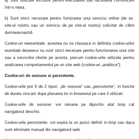
a) Sunt utilizate exclusiv pentru efectuarea sau facilitarea comunicării
într-o rețea.
b) Sunt strict necesare pentru furnizarea unui serviciu online (de ex.
site-ul nostru sau un serviciu de pe site-ul nostru) solicitat de către
dumneavoastră.
Cookie-uri
neesentiale
:
a
cestea nu
se claseaza i
n definiția cookie-urilor
esentiale
deoarece nu sunt strict necesare pentru functionarea unui site
sau a serviciilor oferite pe acesta, precum cookie-urile utilizate pentru
analizarea comportamentul pe un site web (cookie-uri „analitice”).
Cookie-uri de sesiune si persistente.
Cookie-urile pot fi de
2
tipuri: „de sesiune”
sau
„persistente”,
i
n func
t
ie
de
durata
stocarii
dupa
plasarea lor
i
n browserul
pe care il utilizati
.
Cookie-urile de sesiune:
vor ramane
pe dipozitiv
atat
timp
cat
navigatorul deschis.
Cookie-urile persistente:
vor expira
la un punct
definit
in
timp sau
daca
sunt
eliminate
manual din navigatorul web.