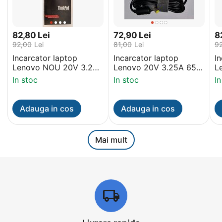
82,80
Lei
72,90
Lei
8
92,00
Lei
81,00
Lei
9
Incarcator laptop
Incarcator laptop
I
Lenovo NOU 20V 3.25A
Lenovo 20V 3.25A 65W
L
65W mufa
NOU mufa rotunda pin
N
In stoc
In stoc
In
dreptunghiulara pin
Adauga in cos
Adauga in cos
Mai mult