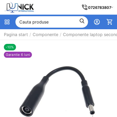
0726783807
Pagina start
/
Componente
/
Componente laptop secon
-10%
Garantie 6 luni