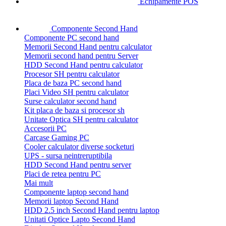
Echipamente POS
Componente Second Hand
Componente PC second hand
Memorii Second Hand pentru calculator
Memorii second hand pentru Server
HDD Second Hand pentru calculator
Procesor SH pentru calculator
Placa de baza PC second hand
Placi Video SH pentru calculator
Surse calculator second hand
Kit placa de baza si procesor sh
Unitate Optica SH pentru calculator
Accesorii PC
Carcase Gaming PC
Cooler calculator diverse socketuri
UPS - sursa neintreruptibila
HDD Second Hand pentru server
Placi de retea pentru PC
Mai mult
Componente laptop second hand
Memorii laptop Second Hand
HDD 2.5 inch Second Hand pentru laptop
Unitati Optice Lapto Second Hand