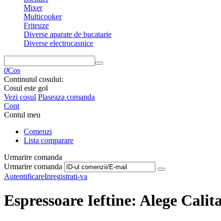
Mixer
Multicooker
Friteuze
Diverse aparate de bucatarie
Diverse electrocasnice
0
Cos
Continutul cosului:
Cosul este gol
Vezi cosul
Plaseaza comanda
Cont
Contul meu
Comenzi
Lista comparare
Urmarire comanda
Urmarire comanda
Autentificare
Inregistrati-va
Espressoare Ieftine: Alege Calita