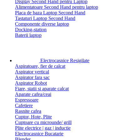
Display Second Hand pentru Laptop
Alimentatoare Second Hand pentru laptop
Placa de baza Laptop Second Hand
Tastaturi Laptop Second Hand
Componente diverse laptop
Docking-station
Baterii laptop
Electrocasnice Resigilate
Aspiratoare, fier de calcat
Aspirator vertical
Aspirator fara sac
Aspirator Robot
Fiare, statii si aparate calcat
Aparate cafea/ceai
Espressoare
Cafetiere
Rasnite cafea
Cuptor, Hote, Plite
Cuptoare cu microunde/ grill
Plite electrice | gaz | inductie
Electrocasnice Bucatarie
Blender