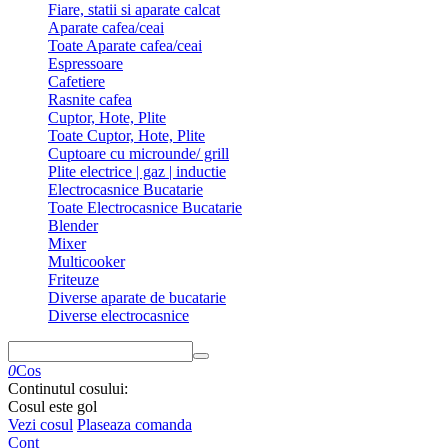
Fiare, statii si aparate calcat
Aparate cafea/ceai
Toate Aparate cafea/ceai
Espressoare
Cafetiere
Rasnite cafea
Cuptor, Hote, Plite
Toate Cuptor, Hote, Plite
Cuptoare cu microunde/ grill
Plite electrice | gaz | inductie
Electrocasnice Bucatarie
Toate Electrocasnice Bucatarie
Blender
Mixer
Multicooker
Friteuze
Diverse aparate de bucatarie
Diverse electrocasnice
0
Cos
Continutul cosului:
Cosul este gol
Vezi cosul
Plaseaza comanda
Cont