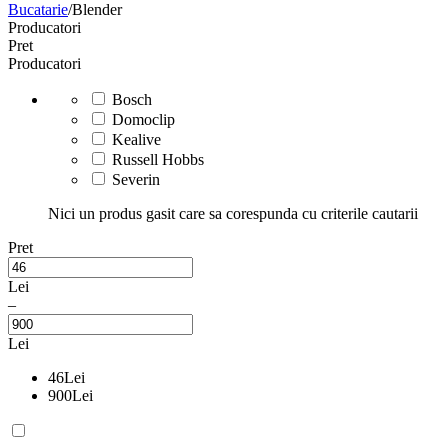
Bucatarie
/
Blender
Producatori
Pret
Producatori
Bosch
Domoclip
Kealive
Russell Hobbs
Severin
Nici un produs gasit care sa corespunda cu criterile cautarii
Pret
Lei
–
Lei
46
Lei
900
Lei