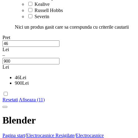
Kealive
Russell Hobbs
Severin
Nici un produs gasit care sa corespunda cu criterile cautarii
Pret
Lei
–
Lei
46
Lei
900
Lei
Resetati
Afiseaza (11)
Blender
Pagina start
/
Electrocasnice Resigilate
/
Electrocasnice