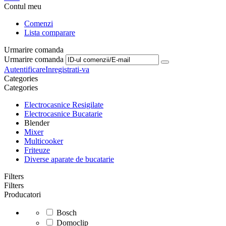
Contul meu
Comenzi
Lista comparare
Urmarire comanda
Urmarire comanda
Autentificare
Inregistrati-va
Сategories
Сategories
Electrocasnice Resigilate
Electrocasnice Bucatarie
Blender
Mixer
Multicooker
Friteuze
Diverse aparate de bucatarie
Filters
Filters
Producatori
Bosch
Domoclip