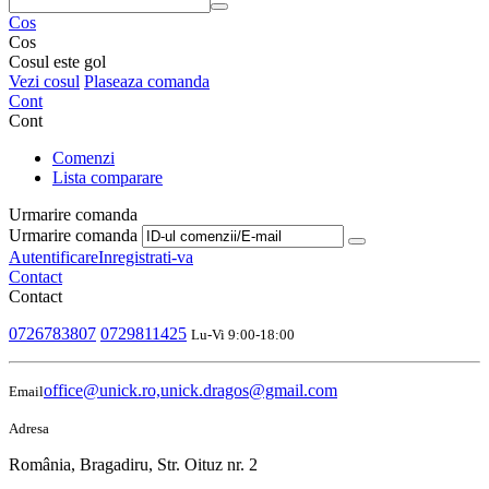
Cos
Cos
Cosul este gol
Vezi cosul
Plaseaza comanda
Cont
Cont
Comenzi
Lista comparare
Urmarire comanda
Urmarire comanda
Autentificare
Inregistrati-va
Contact
Contact
0726783807
0729811425
Lu-Vi 9:00-18:00
office@unick.ro,unick.dragos@gmail.com
Email
Adresa
România, Bragadiru, Str. Oituz nr. 2