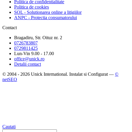
Politica de confidentialitate
Politica de cookies
SOL - Solutionarea online a litigiilor
ANPC - Protectia consumatorului
Contact
Bragadiru, Str. Oituz nr. 2
0726783807
0729811425
Lun-Vin 9.00 - 17.00
office@unick.ro
Detalii contact
© 2004 - 2026 Unick International. Instalat si Configurat —
©
netSEO
Cautati