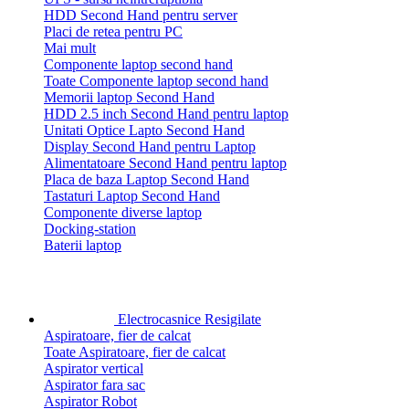
HDD Second Hand pentru server
Placi de retea pentru PC
Mai mult
Componente laptop second hand
Toate Componente laptop second hand
Memorii laptop Second Hand
HDD 2.5 inch Second Hand pentru laptop
Unitati Optice Lapto Second Hand
Display Second Hand pentru Laptop
Alimentatoare Second Hand pentru laptop
Placa de baza Laptop Second Hand
Tastaturi Laptop Second Hand
Componente diverse laptop
Docking-station
Baterii laptop
Electrocasnice Resigilate
Aspiratoare, fier de calcat
Toate Aspiratoare, fier de calcat
Aspirator vertical
Aspirator fara sac
Aspirator Robot