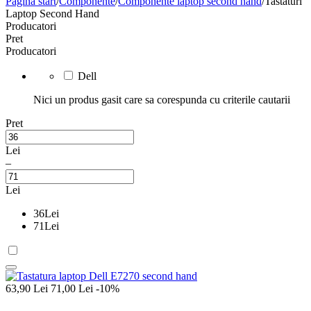
Pagina start
/
Componente
/
Componente laptop second hand
/
Tastaturi
Laptop Second Hand
Producatori
Pret
Producatori
Dell
Nici un produs gasit care sa corespunda cu criterile cautarii
Pret
Lei
–
Lei
36
Lei
71
Lei
63,90
Lei
71,00
Lei
-10%