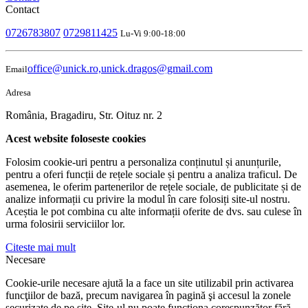
Contact
0726783807
0729811425
Lu-Vi 9:00-18:00
office@unick.ro,unick.dragos@gmail.com
Email
Adresa
România, Bragadiru, Str. Oituz nr. 2
Acest website foloseste cookies
Folosim cookie-uri pentru a personaliza conținutul și anunțurile,
pentru a oferi funcții de rețele sociale și pentru a analiza traficul. De
asemenea, le oferim partenerilor de rețele sociale, de publicitate și de
analize informații cu privire la modul în care folosiți site-ul nostru.
Aceștia le pot combina cu alte informații oferite de dvs. sau culese în
urma folosirii serviciilor lor.
Citeste mai mult
Necesare
Cookie-urile necesare ajută la a face un site utilizabil prin activarea
funcţiilor de bază, precum navigarea în pagină şi accesul la zonele
securizate de pe site. Site-ul nu poate funcţiona corespunzător fără