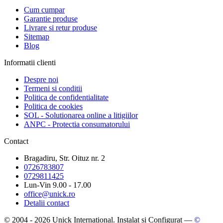
Cum cumpar
Garantie produse
Livrare si retur produse
Sitemap
Blog
Informatii clienti
Despre noi
Termeni si conditii
Politica de confidentialitate
Politica de cookies
SOL - Solutionarea online a litigiilor
ANPC - Protectia consumatorului
Contact
Bragadiru, Str. Oituz nr. 2
0726783807
0729811425
Lun-Vin 9.00 - 17.00
office@unick.ro
Detalii contact
© 2004 - 2026 Unick International. Instalat si Configurat —
©