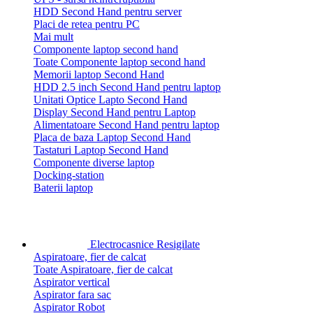
HDD Second Hand pentru server
Placi de retea pentru PC
Mai mult
Componente laptop second hand
Toate Componente laptop second hand
Memorii laptop Second Hand
HDD 2.5 inch Second Hand pentru laptop
Unitati Optice Lapto Second Hand
Display Second Hand pentru Laptop
Alimentatoare Second Hand pentru laptop
Placa de baza Laptop Second Hand
Tastaturi Laptop Second Hand
Componente diverse laptop
Docking-station
Baterii laptop
Electrocasnice Resigilate
Aspiratoare, fier de calcat
Toate Aspiratoare, fier de calcat
Aspirator vertical
Aspirator fara sac
Aspirator Robot