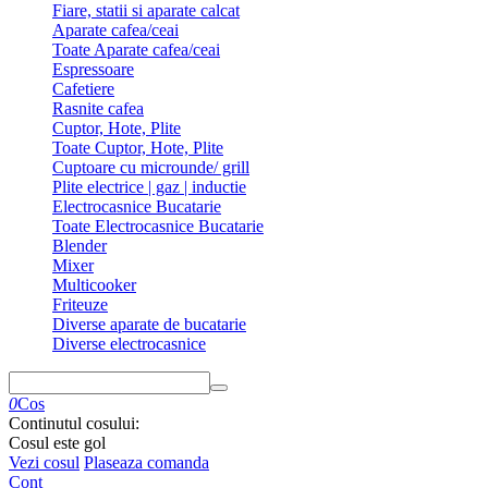
Fiare, statii si aparate calcat
Aparate cafea/ceai
Toate Aparate cafea/ceai
Espressoare
Cafetiere
Rasnite cafea
Cuptor, Hote, Plite
Toate Cuptor, Hote, Plite
Cuptoare cu microunde/ grill
Plite electrice | gaz | inductie
Electrocasnice Bucatarie
Toate Electrocasnice Bucatarie
Blender
Mixer
Multicooker
Friteuze
Diverse aparate de bucatarie
Diverse electrocasnice
0
Cos
Continutul cosului:
Cosul este gol
Vezi cosul
Plaseaza comanda
Cont