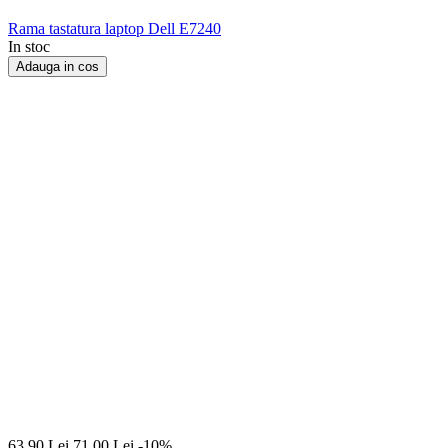
Rama tastatura laptop Dell E7240
In stoc
Adauga in cos
63,90
Lei
71,00
Lei
-10%