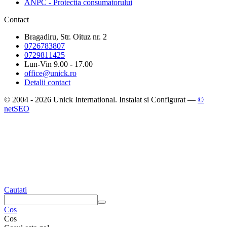
ANPC - Protectia consumatorului
Contact
Bragadiru, Str. Oituz nr. 2
0726783807
0729811425
Lun-Vin 9.00 - 17.00
office@unick.ro
Detalii contact
© 2004 - 2026 Unick International. Instalat si Configurat —
©
netSEO
Cautati
Cos
Cos