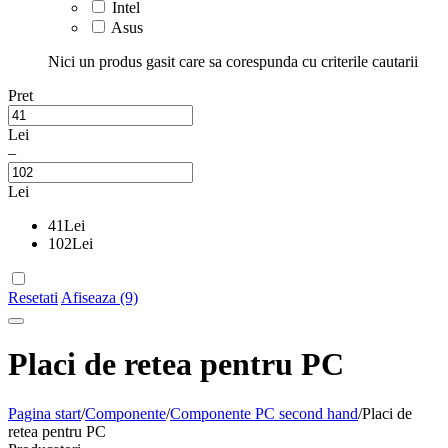
Intel
Asus
Nici un produs gasit care sa corespunda cu criterile cautarii
Pret
Lei
–
Lei
41
Lei
102
Lei
Resetati
Afiseaza (9)
Placi de retea pentru PC
Pagina start
/
Componente
/
Componente PC second hand
/
Placi de
retea pentru PC