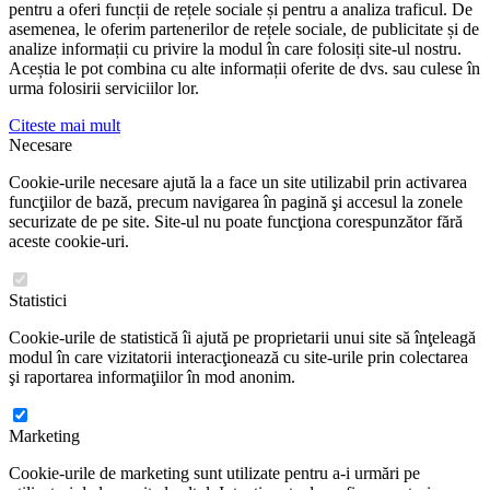
pentru a oferi funcții de rețele sociale și pentru a analiza traficul. De
asemenea, le oferim partenerilor de rețele sociale, de publicitate și de
analize informații cu privire la modul în care folosiți site-ul nostru.
Aceștia le pot combina cu alte informații oferite de dvs. sau culese în
urma folosirii serviciilor lor.
Citeste mai mult
Necesare
Cookie-urile necesare ajută la a face un site utilizabil prin activarea
funcţiilor de bază, precum navigarea în pagină şi accesul la zonele
securizate de pe site. Site-ul nu poate funcţiona corespunzător fără
aceste cookie-uri.
Statistici
Cookie-urile de statistică îi ajută pe proprietarii unui site să înţeleagă
modul în care vizitatorii interacţionează cu site-urile prin colectarea
şi raportarea informaţiilor în mod anonim.
Marketing
Cookie-urile de marketing sunt utilizate pentru a-i urmări pe