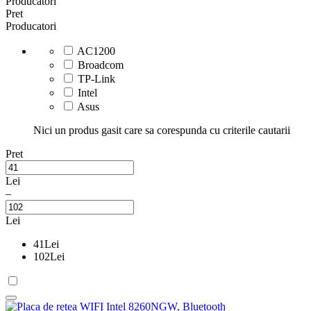
Producatori
Pret
Producatori
AC1200
Broadcom
TP-Link
Intel
Asus
Nici un produs gasit care sa corespunda cu criterile cautarii
Pret
Lei
–
Lei
41
Lei
102
Lei