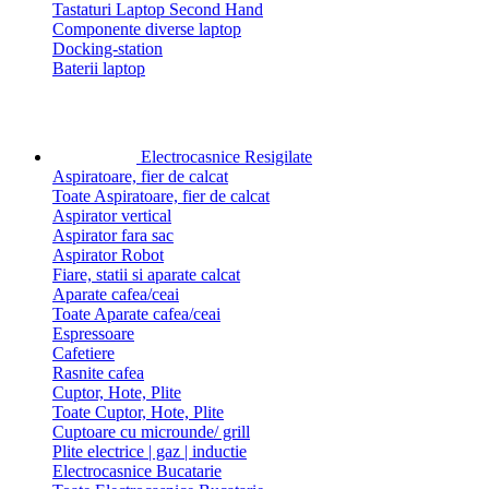
Tastaturi Laptop Second Hand
Componente diverse laptop
Docking-station
Baterii laptop
Electrocasnice Resigilate
Aspiratoare, fier de calcat
Toate Aspiratoare, fier de calcat
Aspirator vertical
Aspirator fara sac
Aspirator Robot
Fiare, statii si aparate calcat
Aparate cafea/ceai
Toate Aparate cafea/ceai
Espressoare
Cafetiere
Rasnite cafea
Cuptor, Hote, Plite
Toate Cuptor, Hote, Plite
Cuptoare cu microunde/ grill
Plite electrice | gaz | inductie
Electrocasnice Bucatarie