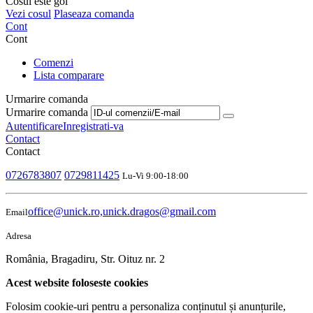
Cosul este gol
Vezi cosul
Plaseaza comanda
Cont
Cont
Comenzi
Lista comparare
Urmarire comanda
Urmarire comanda
Autentificare
Inregistrati-va
Contact
Contact
0726783807
0729811425
Lu-Vi 9:00-18:00
office@unick.ro,unick.dragos@gmail.com
Email
Adresa
România, Bragadiru, Str. Oituz nr. 2
Acest website foloseste cookies
Folosim cookie-uri pentru a personaliza conținutul și anunțurile,