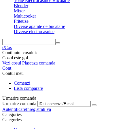
Toate Electrocasnice Bucatarie
Blender
Mixer
Multicooker
Friteuze
Diverse aparate de bucatarie
Diverse electrocasnice
0
Cos
Continutul cosului:
Cosul este gol
Vezi cosul
Plaseaza comanda
Cont
Contul meu
Comenzi
Lista comparare
Urmarire comanda
Urmarire comanda
Autentificare
Inregistrati-va
Сategories
Сategories