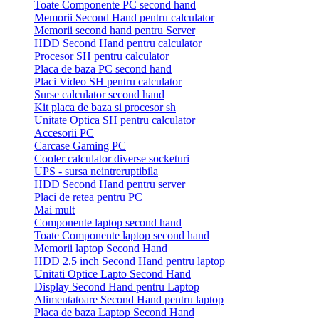
Toate Componente PC second hand
Memorii Second Hand pentru calculator
Memorii second hand pentru Server
HDD Second Hand pentru calculator
Procesor SH pentru calculator
Placa de baza PC second hand
Placi Video SH pentru calculator
Surse calculator second hand
Kit placa de baza si procesor sh
Unitate Optica SH pentru calculator
Accesorii PC
Carcase Gaming PC
Cooler calculator diverse socketuri
UPS - sursa neintreruptibila
HDD Second Hand pentru server
Placi de retea pentru PC
Mai mult
Componente laptop second hand
Toate Componente laptop second hand
Memorii laptop Second Hand
HDD 2.5 inch Second Hand pentru laptop
Unitati Optice Lapto Second Hand
Display Second Hand pentru Laptop
Alimentatoare Second Hand pentru laptop
Placa de baza Laptop Second Hand