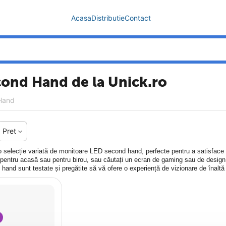
Acasa
Distributie
Contact
ond Hand de la Unick.ro
Hand
Pret
o selecție variată de monitoare LED second hand, perfecte pentru a satisface cer
pentru acasă sau pentru birou, sau căutați un ecran de gaming sau de design, g
and sunt testate și pregătite să vă ofere o experiență de vizionare de înaltă c