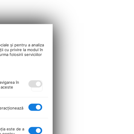
ciale și pentru a analiza
ii cu privire la modul în
ma folosirii serviciilor
avigarea în
ă aceste
nteracţionează
nţia este de a
se pentru