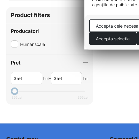
agenţiile de puiblicitate
Product filters
Accepta cele necesa
Producatori
Accepta selectia
Humanscale
Pret
–
Lei
Lei
356
Lei
356
Lei