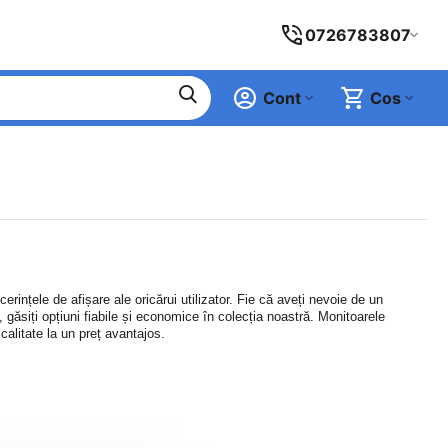
0726783807
Cont
Cos
ințele de afișare ale oricărui utilizator. Fie că aveți nevoie de un
ăsiți opțiuni fiabile și economice în colecția noastră. Monitoarele
alitate la un preț avantajos.