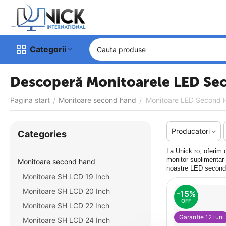
Categorii
Descoperă Monitoarele LED Sec
Pagina start
Monitoare second hand
Monitoare LED Second 
/
/
Producatori
Сategories
La Unick.ro, oferim 
monitor suplimentar 
Monitoare second hand
noastre LED second h
Monitoare SH LCD 19 Inch
Monitoare SH LCD 20 Inch
-15%
OFF
Monitoare SH LCD 22 Inch
Garantie 12 luni
Monitoare SH LCD 24 Inch