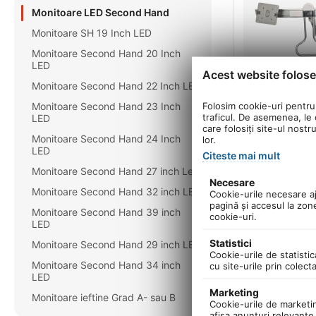
Monitoare LED Second Hand
Monitoare SH 19 Inch LED
Monitoare Second Hand 20 Inch
LED
Acest website folose
Monitoare Second Hand 22 Inch LED
302,60
Lei
Folosim cookie-uri pentru 
Monitoare Second Hand 23 Inch
356,00
Lei
-15%
traficul. De asemenea, le o
LED
care folosiți site-ul nostr
Suport profesio
Monitoare Second Hand 24 Inch
lor.
monitoare maxi
In stoc
LED
HUB incarcare
Citeste mai mult
Monitoare Second Hand 27 inch Led
Necesare
Monitoare Second Hand 32 inch LED
Cookie-urile necesare aju
pagină şi accesul la zon
Monitoare Second Hand 39 inch
cookie-uri.
LED
Statistici
Monitoare Second Hand 29 inch LED
Cookie-urile de statistic
Monitoare Second Hand 34 inch
cu site-urile prin colect
LED
Marketing
Monitoare ieftine Grad A- sau B
Cookie-urile de marketing
afişa anunţuri relevante 