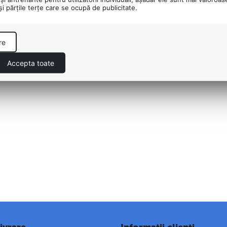
 şi părţile terţe care se ocupă de publicitate.
re
Accepta toate