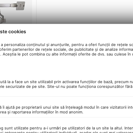
ste cookies
a personaliza conținutul și anunțurile, pentru a oferi funcții de rețele so
ferim partenerilor de rețele sociale, de publicitate și de analize informaț
u. Aceștia le pot combina cu alte informații oferite de dvs. sau culese în ur
nal pentru 2
m 24 inch cu
 USB
tă la a face un site utilizabil prin activarea funcţiilor de bază, precum n
ele securizate de pe site. Site-ul nu poate funcţiona corespunzător făr
ă îi ajută pe proprietarii unui site să înţeleagă modul în care vizitatorii i
area şi raportarea informaţiilor în mod anonim.
 sunt utilizate pentru a-i urmări pe utilizatori de la un site la altul. Inte
şi antrenante pentru utilizatorii individuali, aşadar ele sunt mai valoroa