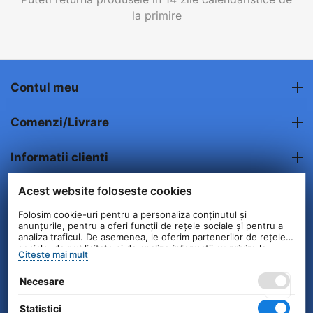
la primire
Contul meu
Comenzi/Livrare
Informatii clienti
Acest website foloseste cookies
Contact
Folosim cookie-uri pentru a personaliza conținutul și
anunțurile, pentru a oferi funcții de rețele sociale și pentru a
© 2004 - 2026 Unick International. Instalat si
analiza traficul. De asemenea, le oferim partenerilor de rețele
Configurat —
© netSEO
sociale, de publicitate și de analize informații cu privire la
Citeste mai mult
modul în care folosiți site-ul nostru. Aceștia le pot combina cu
alte informații oferite de dvs. sau culese în urma folosirii
Necesare
serviciilor lor.
Statistici