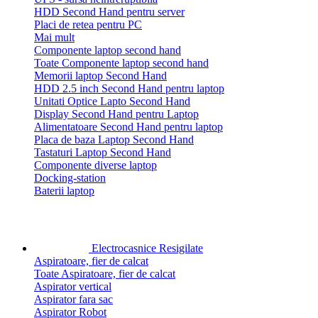
HDD Second Hand pentru server
Placi de retea pentru PC
Mai mult
Componente laptop second hand
Toate Componente laptop second hand
Memorii laptop Second Hand
HDD 2.5 inch Second Hand pentru laptop
Unitati Optice Lapto Second Hand
Display Second Hand pentru Laptop
Alimentatoare Second Hand pentru laptop
Placa de baza Laptop Second Hand
Tastaturi Laptop Second Hand
Componente diverse laptop
Docking-station
Baterii laptop
Electrocasnice Resigilate
Aspiratoare, fier de calcat
Toate Aspiratoare, fier de calcat
Aspirator vertical
Aspirator fara sac
Aspirator Robot