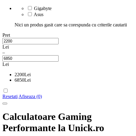
Gigabyte
Asus
Nici un produs gasit care sa corespunda cu criterile cautarii
Pret
Lei
–
Lei
2200
Lei
6850
Lei
Resetati
Afiseaza (0)
Calculatoare Gaming
Performante la Unick.ro