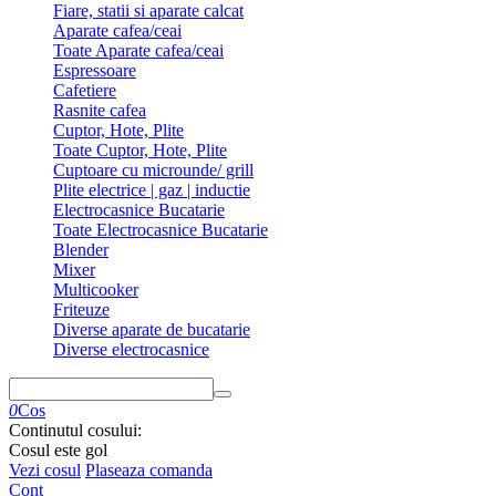
Fiare, statii si aparate calcat
Aparate cafea/ceai
Toate Aparate cafea/ceai
Espressoare
Cafetiere
Rasnite cafea
Cuptor, Hote, Plite
Toate Cuptor, Hote, Plite
Cuptoare cu microunde/ grill
Plite electrice | gaz | inductie
Electrocasnice Bucatarie
Toate Electrocasnice Bucatarie
Blender
Mixer
Multicooker
Friteuze
Diverse aparate de bucatarie
Diverse electrocasnice
0
Cos
Continutul cosului:
Cosul este gol
Vezi cosul
Plaseaza comanda
Cont