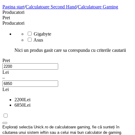
Pagina start
/
Calculatoare Second Hand
/
Calculatoare Gaming
Producatori
Pret
Producatori
Gigabyte
Asus
Nici un produs gasit care sa corespunda cu criterile cautarii
Pret
Lei
–
Lei
2200
Lei
6850
Lei
Explorați selecția Unick.ro de calculatoare gaming, fie că sunteți în
căutarea unui sistem ieftin sau a celui mai bun calculator de gaming.