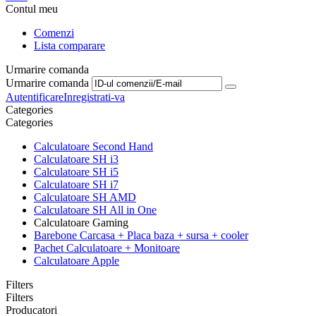
Contul meu
Comenzi
Lista comparare
Urmarire comanda
Urmarire comanda
Autentificare
Inregistrati-va
Сategories
Сategories
Calculatoare Second Hand
Calculatoare SH i3
Calculatoare SH i5
Calculatoare SH i7
Calculatoare SH AMD
Calculatoare SH All in One
Calculatoare Gaming
Barebone Carcasa + Placa baza + sursa + cooler
Pachet Calculatoare + Monitoare
Calculatoare Apple
Filters
Filters
Producatori