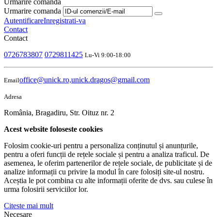
Urmarire comanda
Urmarire comanda
Autentificare
Inregistrati-va
Contact
Contact
0726783807
0729811425
Lu-Vi 9:00-18:00
office@unick.ro,unick.dragos@gmail.com
Email
Adresa
România, Bragadiru, Str. Oituz nr. 2
Acest website foloseste cookies
Folosim cookie-uri pentru a personaliza conținutul și anunțurile,
pentru a oferi funcții de rețele sociale și pentru a analiza traficul. De
asemenea, le oferim partenerilor de rețele sociale, de publicitate și de
analize informații cu privire la modul în care folosiți site-ul nostru.
Aceștia le pot combina cu alte informații oferite de dvs. sau culese în
urma folosirii serviciilor lor.
Citeste mai mult
Necesare