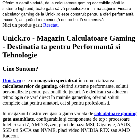
Oferim o gamă variată, de la calculatoare gaming accesibile până la
sisteme high-end, toate gata să vă propulseze în inima acțiunii. Fiecare
calculator gaming de la Unick.ro este construit pentru a oferi performanță
maximă, asigurând o experiență de joc fluidă și imersivă.
Nici un produs gasit
Resetati
Unick.ro - Magazin Calculatoare Gaming
- Destinatia ta pentru Performantă si
Tehnologie
Cine Suntem?
Unick.ro
este un
magazin specializat
în comercializarea
calculatoarelor de gaming
, oferind sisteme performante, solutii
personalizate pentru pasionatii de jocuri. Ne dedicam sa aducem
tehnologia de varf direct în mainile gamerilor, oferind solutii
complete atat pentru amatori, cat si pentru profesionisti.
In magazinul nostru vei gasi o gama variata de
calculatoare gaming
gata asamblate
, configurabile și componente de top : procesoare
Intel i5 sau i7, AMD Ryzen, placi de baza MSI, Gigabyte, ASUS,
SSD uri SATA sau NVME, placi video NVIDIA RTX sau AMD
Radeon.