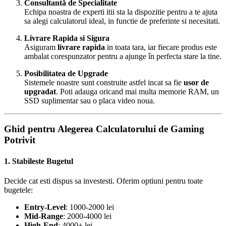
Consultantă de Specialitate
Echipa noastra de experti itii sta la dispozitie pentru a te ajuta
sa alegi calculatorul ideal, in functie de preferinte si necesitati.
Livrare Rapida si Sigura
Asiguram
livrare rapida
in toata tara, iar fiecare produs este
ambalat corespunzator pentru a ajunge în perfecta stare la tine.
Posibilitatea de Upgrade
Sistemele noastre sunt construite astfel incat sa fie
usor de
upgradat
. Poti adauga oricand mai multa memorie RAM, un
SSD suplimentar sau o placa video noua.
Ghid pentru Alegerea Calculatorului de Gaming
Potrivit
1. Stabileste Bugetul
Decide cat esti dispus sa investesti. Oferim optiuni pentru toate
bugetele:
Entry-Level
: 1000-2000 lei
Mid-Range
: 2000-4000 lei
High-End
: 4000+ lei