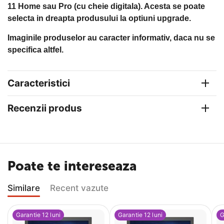
11 Home sau Pro (cu cheie digitala). Acesta se poate
selecta in dreapta produsului la optiuni upgrade.
Imaginile produselor au caracter informativ, daca nu se
specifica altfel.
Caracteristici
Recenzii produs
Poate te intereseaza
Similare
Recent vazute
Garantie 12 luni
Garantie 12 luni
G