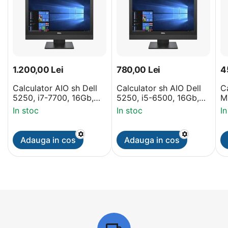
1.200,00
Lei
780,00
Lei
4
Calculator AIO sh Dell
Calculator sh AIO Dell
C
5250, i7-7700, 16Gb,
5250, i5-6500, 16Gb,
M
240Gb SSD, Grad A-
SSD 240Gb, Grad A-
S
In stoc
In stoc
In
Display 21.5 inch,
Display, 21.5 Full HD
D
Webcam
Adauga in cos
Adauga in cos