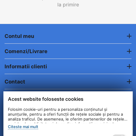
la primire
Contul meu
Comenzi/Livrare
Informatii clienti
Contact
© 2004 - 2026 Unick International. Instalat si
Acest website foloseste cookies
Configurat —
© netSEO
Folosim cookie-uri pentru a personaliza conținutul și
anunțurile, pentru a oferi funcții de rețele sociale și pentru a
analiza traficul. De asemenea, le oferim partenerilor de rețele
sociale, de publicitate și de analize informații cu privire la
Citeste mai mult
modul în care folosiți site-ul nostru. Aceștia le pot combina cu
alte informații oferite de dvs. sau culese în urma folosirii