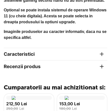
Sistemele gaming second hand nu au soft preinstalat.
Optional se poate instala sistemul de operare Windows
11 (cu cheie digitala). Acesta se poate selecta in
dreapta produsului la optiuni upgrade.
Imaginile produselor au caracter informativ, daca nu se
specifica altfel.
Caracteristici
Recenzii produs
Cumparatorii au mai achizitionat si:
212,50
Lei
153,00
Lei
250,00
Lei
180,00
Lei