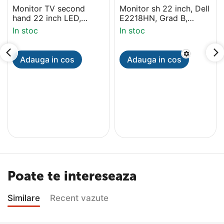
Monitor TV second
Monitor sh 22 inch, Dell
hand 22 inch LED,
E2218HN, Grad B,
Samsung HDTV, HD,
HDMI, 1920x1080
In stoc
In stoc
HDMI
Adauga in cos
Adauga in cos
Poate te intereseaza
Similare
Recent vazute