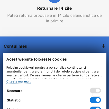
Returnare 14 zile
Puteti returna produsele in 14 zile calendaristice de
la primire
Contul meu
Comenzi/Livrare
Acest website foloseste cookies
Folosim cookie-uri pentru a personaliza conținutul și
Informatii clienti
anunțurile, pentru a oferi funcții de rețele sociale și pentru a
analiza traficul. De asemenea, le oferim partenerilor de rețele
sociale, de publicitate și de analize informații cu privire la
Citeste mai mult
Contact
modul în care folosiți site-ul nostru. Aceștia le pot combina cu
alte informații oferite de dvs. sau culese în urma folosirii
Necesare
serviciilor lor.
© 2004 - 2026 Unick International. Instalat si
Statistici
Configurat —
© netSEO