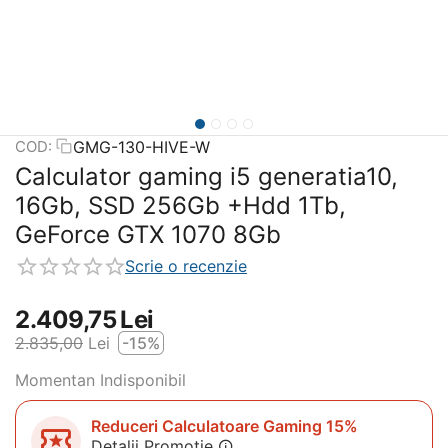
GMG-130-HIVE-W
COD:
Calculator gaming i5 generatia10,
16Gb, SSD 256Gb +Hdd 1Tb,
GeForce GTX 1070 8Gb
Scrie o recenzie
2.409,75
Lei
2.835,00
Lei
-15%
Momentan Indisponibil
Reduceri Calculatoare Gaming 15%
Detalii Promotie