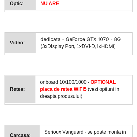
Optic:
NU ARE
dedicata -
GeForce GTX 1070 - 8G
Video:
(
1xHDMI)
3xDisplay Port, 1xDVI-D,
onboard 10/100/1000 -
OPTIONAL
Retea:
placa de retea WIFI5
(vezi optiuni in
dreapta produsului)
Serioux Vanguard - se poate monta in
Carcasa: