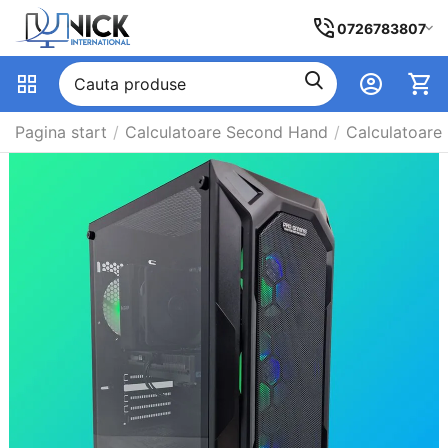
0726783807
Pagina start
/
Calculatoare Second Hand
/
Calculatoare