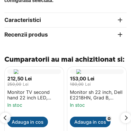
.
configuratia selectata
Caracteristici
Recenzii produs
Cumparatorii au mai achizitionat si:
212,50
Lei
153,00
Lei
250,00
Lei
180,00
Lei
Monitor TV second
Monitor sh 22 inch, Dell
hand 22 inch LED,
E2218HN, Grad B,
Samsung HDTV, HD,
HDMI, 1920x1080
In stoc
In stoc
HDMI
Adauga in cos
Adauga in cos