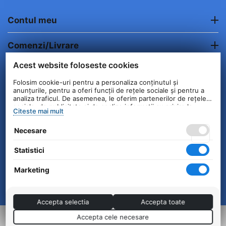
Contul meu
Comenzi/Livrare
Acest website foloseste cookies
Informatii clienti
Folosim cookie-uri pentru a personaliza conținutul și
anunțurile, pentru a oferi funcții de rețele sociale și pentru a
Contact
analiza traficul. De asemenea, le oferim partenerilor de rețele
sociale, de publicitate și de analize informații cu privire la
Citeste mai mult
modul în care folosiți site-ul nostru. Aceștia le pot combina cu
alte informații oferite de dvs. sau culese în urma folosirii
© 2004 - 2026 Unick International. Instalat si
Necesare
serviciilor lor.
Configurat —
© netSEO
Statistici
Marketing
Accepta selectia
Accepta toate
Accepta cele necesare