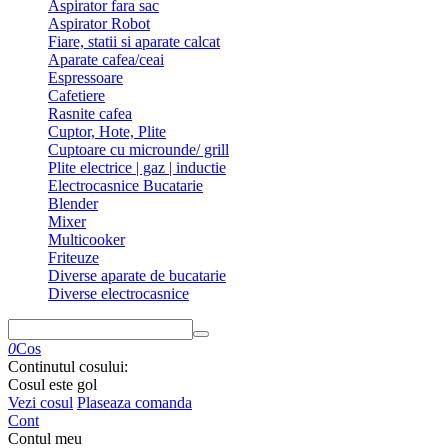
Aspirator fara sac
Aspirator Robot
Fiare, statii si aparate calcat
Aparate cafea/ceai
Espressoare
Cafetiere
Rasnite cafea
Cuptor, Hote, Plite
Cuptoare cu microunde/ grill
Plite electrice | gaz | inductie
Electrocasnice Bucatarie
Blender
Mixer
Multicooker
Friteuze
Diverse aparate de bucatarie
Diverse electrocasnice
0
Cos
Continutul cosului:
Cosul este gol
Vezi cosul
Plaseaza comanda
Cont
Contul meu