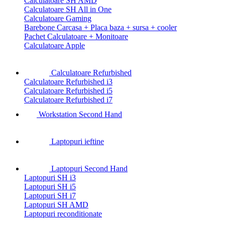
Calculatoare SH AMD
Calculatoare SH All in One
Calculatoare Gaming
Barebone Carcasa + Placa baza + sursa + cooler
Pachet Calculatoare + Monitoare
Calculatoare Apple
Calculatoare Refurbished
Calculatoare Refurbished i3
Calculatoare Refurbished i5
Calculatoare Refurbished i7
Workstation Second Hand
Laptopuri ieftine
Laptopuri Second Hand
Laptopuri SH i3
Laptopuri SH i5
Laptopuri SH i7
Laptopuri SH AMD
Laptopuri reconditionate