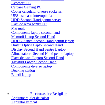
Accesorii PC
Carcase Gaming PC
Cooler calculator diverse socketuri
UPS - sursa neintreruptibila
HDD Second Hand pentru server
Placi de retea pentru PC
Mai mult
Componente laptop second hand
Memorii laptop Second Hand
HDD 2.5 inch Second Hand pentru laptop
Unitati Optice Lapto Second Hand
Display Second Hand pentru Laptop
Alimentatoare Second Hand pentru laptop
Placa de baza Laptop Second Hand
Tastaturi Laptop Second Hand
Componente diverse laptop
Docking-station
Baterii laptop
Electrocasnice Resigilate
Aspiratoare, fier de calcat
Aspirator vertical