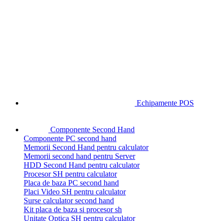
Echipamente POS
Componente Second Hand
Componente PC second hand
Memorii Second Hand pentru calculator
Memorii second hand pentru Server
HDD Second Hand pentru calculator
Procesor SH pentru calculator
Placa de baza PC second hand
Placi Video SH pentru calculator
Surse calculator second hand
Kit placa de baza si procesor sh
Unitate Optica SH pentru calculator