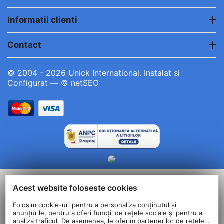
Informatii clienti
Contact
© 2004 - 2026 Unick International. Instalat si
Configurat —
© netSEO
Acest website foloseste cookies
Folosim cookie-uri pentru a personaliza conținutul și
anunțurile, pentru a oferi funcții de rețele sociale și pentru a
analiza traficul. De asemenea, le oferim partenerilor de rețele