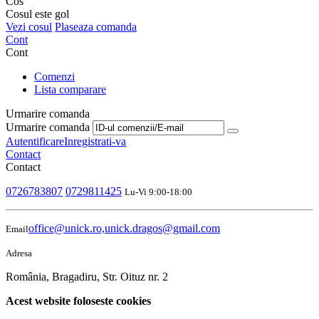
Cos
Cosul este gol
Vezi cosul
Plaseaza comanda
Cont
Cont
Comenzi
Lista comparare
Urmarire comanda
Urmarire comanda
Autentificare
Inregistrati-va
Contact
Contact
0726783807
0729811425
Lu-Vi 9:00-18:00
office@unick.ro,unick.dragos@gmail.com
Email
Adresa
România, Bragadiru, Str. Oituz nr. 2
Acest website foloseste cookies