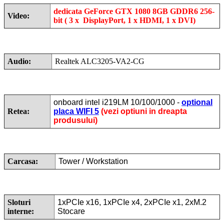
dedicata GeForce GTX 1080 8GB GDDR6 256-
Video:
bit ( 3 x DisplayPort, 1 x HDMI, 1 x DVI)
Audio:
Realtek ALC3205-VA2-CG
onboard intel i219LM 10/100/1000 -
optional
Retea:
placa WIFI 5
(vezi optiuni in dreapta
produsului)
Carcasa:
Tower / Workstation
Sloturi
1xPCIe x16, 1xPCIe x4, 2xPCIe x1, 2xM.2
interne:
Stocare