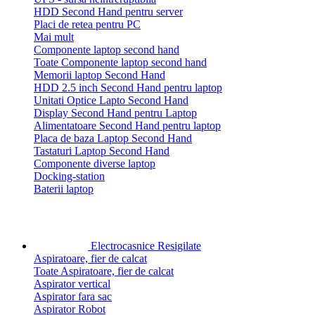
HDD Second Hand pentru server
Placi de retea pentru PC
Mai mult
Componente laptop second hand
Toate Componente laptop second hand
Memorii laptop Second Hand
HDD 2.5 inch Second Hand pentru laptop
Unitati Optice Lapto Second Hand
Display Second Hand pentru Laptop
Alimentatoare Second Hand pentru laptop
Placa de baza Laptop Second Hand
Tastaturi Laptop Second Hand
Componente diverse laptop
Docking-station
Baterii laptop
Electrocasnice Resigilate
Aspiratoare, fier de calcat
Toate Aspiratoare, fier de calcat
Aspirator vertical
Aspirator fara sac
Aspirator Robot