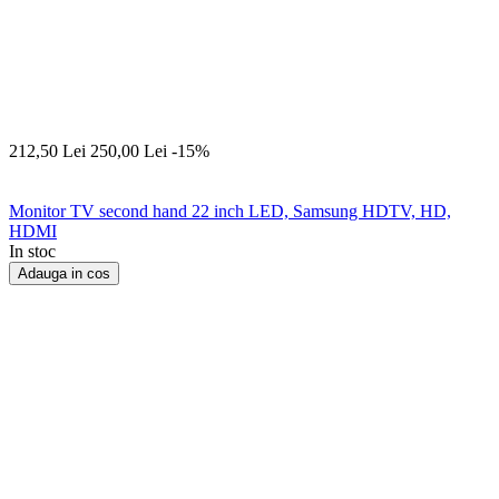
212,50
Lei
250,00
Lei
-15%
Monitor TV second hand 22 inch LED, Samsung HDTV, HD,
HDMI
In stoc
Adauga in cos