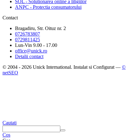
SOL - Solutionarea online a litigiilor
ANPC - Protectia consumatorului
Contact
Bragadiru, Str. Oituz nr. 2
0726783807
0729811425
Lun-Vin 9.00 - 17.00
office@unick.ro
Detalii contact
© 2004 - 2026 Unick International. Instalat si Configurat —
©
netSEO
Cautati
Cos