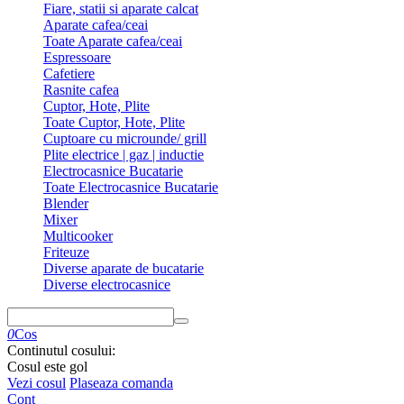
Fiare, statii si aparate calcat
Aparate cafea/ceai
Toate Aparate cafea/ceai
Espressoare
Cafetiere
Rasnite cafea
Cuptor, Hote, Plite
Toate Cuptor, Hote, Plite
Cuptoare cu microunde/ grill
Plite electrice | gaz | inductie
Electrocasnice Bucatarie
Toate Electrocasnice Bucatarie
Blender
Mixer
Multicooker
Friteuze
Diverse aparate de bucatarie
Diverse electrocasnice
0
Cos
Continutul cosului:
Cosul este gol
Vezi cosul
Plaseaza comanda
Cont