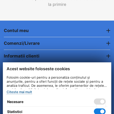
la primire
Contul meu
Comenzi/Livrare
Informatii clienti
Acest website foloseste cookies
Contact
Folosim cookie-uri pentru a personaliza conținutul și
anunțurile, pentru a oferi funcții de rețele sociale și pentru a
© 2004 - 2026 Unick International. Instalat si
analiza traficul. De asemenea, le oferim partenerilor de rețele
Configurat —
© netSEO
sociale, de publicitate și de analize informații cu privire la
Citeste mai mult
modul în care folosiți site-ul nostru. Aceștia le pot combina cu
alte informații oferite de dvs. sau culese în urma folosirii
Necesare
serviciilor lor.
Statistici