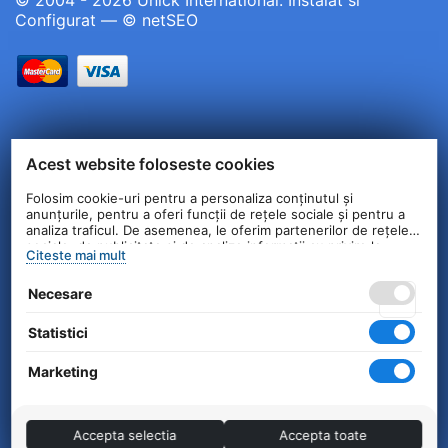
Configurat —
© netSEO
Acest website foloseste cookies
Folosim cookie-uri pentru a personaliza conținutul și
anunțurile, pentru a oferi funcții de rețele sociale și pentru a
analiza traficul. De asemenea, le oferim partenerilor de rețele
sociale, de publicitate și de analize informații cu privire la
Citeste mai mult
modul în care folosiți site-ul nostru. Aceștia le pot combina cu
alte informații oferite de dvs. sau culese în urma folosirii
Necesare
serviciilor lor.
Statistici
Marketing
Accepta selectia
Accepta toate