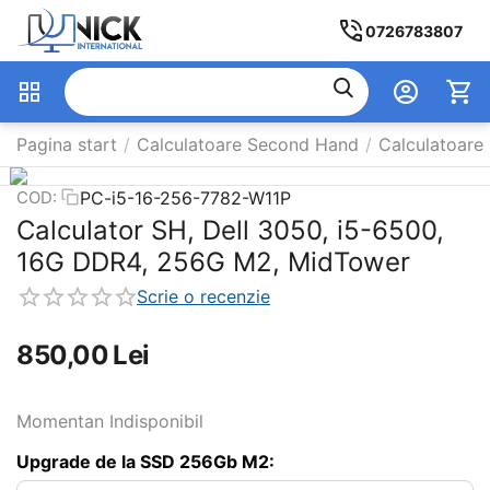
0726783807
Pagina start
/
Calculatoare Second Hand
/
Calculatoare
PC-i5-16-256-7782-W11P
COD:
Calculator SH, Dell 3050, i5-6500,
16G DDR4, 256G M2, MidTower
Scrie o recenzie
850,00
Lei
Momentan Indisponibil
Upgrade de la SSD 256Gb M2: