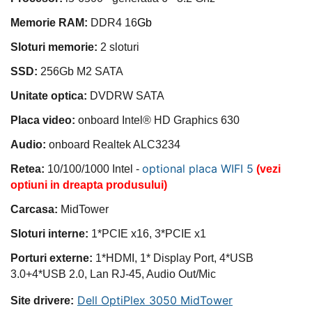
Memorie RAM:
DDR4 16
Gb
Sloturi memorie:
2 sloturi
SSD:
256Gb M2 SATA
Unitate optica:
DVDRW SATA
Placa video:
onboard Intel®
HD Graphics 630
Audio:
onboard Realtek
ALC3234
optional placa WIFI 5
Retea:
10/100/1000 Intel -
(vezi
optiuni in dreapta produsului)
Carcasa:
MidTower
Sloturi interne:
1
*PCIE x16, 3*PCIE x1
Porturi externe:
1*HDMI, 1* Display Port, 4*USB
3.0+4*USB 2.0, Lan RJ-45, Audio Out/Mic
Dell OptiPlex 3050 MidTower
Site drivere
: