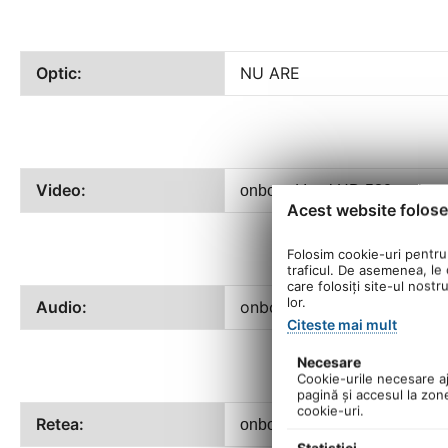
Optic:
NU ARE
Video:
onboard Intel HD 530 + plac
Acest website folose
Folosim cookie-uri pentru 
traficul. De asemenea, le o
care folosiți site-ul nostr
lor.
Audio:
onboard
Citeste mai mult
Necesare
Cookie-urile necesare aju
pagină şi accesul la zon
cookie-uri.
Retea:
onboard
Intel I219LM (10/100