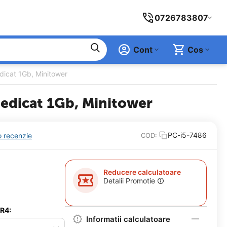
0726783807
Cont
Cos
icat 1Gb, Minitower
edicat 1Gb, Minitower
PC-i5-7486
o recenzie
COD:
Reducere calculatoare
Detalii Promotie
DR4:
Informatii calculatoare