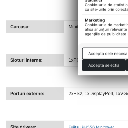
Statistici
Cookie-urile de statistic
cu site-urile prin colect
Marketing
Cookie-urile de marketing
Carcasa:
Minitower
afişa anunţuri relevante 
agenţiile de puiblicitate
Accepta cele necesa
Sloturi interne:
1xPCIe x16, 2xPCIe x1
Accepta selectia
Porturi externe:
2xPS2, 1xDisplayPort, 1xVG
Site drivere:
Fujitsu PH556 Minitower