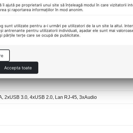
ă îi ajută pe proprietarii unui site să înţeleagă modul în care vizitatorii i
area şi raportarea informaţiilor în mod anonim.
 sunt utilizate pentru a-i urmări pe utilizatori de la un site la altul. Inte
şi antrenante pentru utilizatorii individuali, aşadar ele sunt mai valoroa
 şi părţile terţe care se ocupă de publicitate.
re
Accepta toate
A, 2
xUSB 3.0
, 4
xUSB 2.0,
Lan RJ-45, 3xAudio