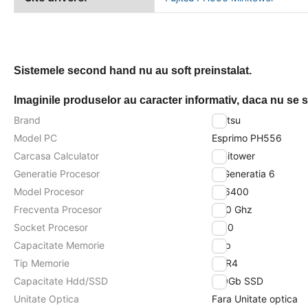
Sistemele second hand nu au soft preinstalat.
Imaginile produselor au caracter informativ, daca nu se sp
Brand
Fujitsu
Model PC
Esprimo PH556
Carcasa Calculator
Minitower
Generatie Procesor
i5 Generatia 6
Model Procesor
i5-6400
Frecventa Procesor
2.70 Ghz
Socket Procesor
1150
Capacitate Memorie
8Gb
Tip Memorie
DDR4
Capacitate Hdd/SSD
120Gb SSD
Unitate Optica
Fara Unitate optica