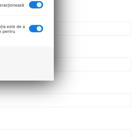
nteracţionează
nţia este de a
se pentru