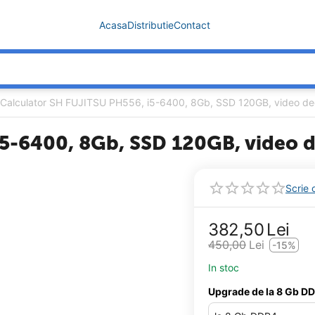
Acasa
Distributie
Contact
Calculator SH FUJITSU PH556, i5-6400, 8Gb, SSD 120GB, video ded
i5-6400, 8Gb, SSD 120GB, video d
Scrie 
382,50
Lei
450,00
Lei
-15%
In stoc
Upgrade de la 8 Gb D