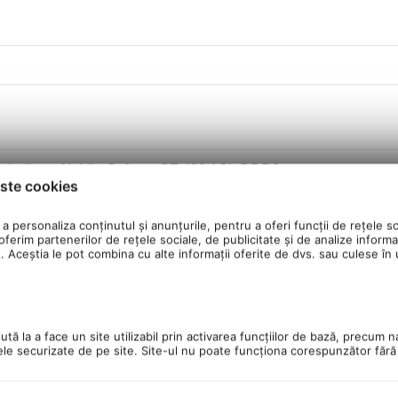
a dedicata Nvidia Geforce GT 430 1Gb DDR3
ste cookies
a personaliza conținutul și anunțurile, pentru a oferi funcții de rețele so
ferim partenerilor de rețele sociale, de publicitate și de analize informaț
u. Aceștia le pot combina cu alte informații oferite de dvs. sau culese în ur
tă la a face un site utilizabil prin activarea funcţiilor de bază, precum n
ele securizate de pe site. Site-ul nu poate funcţiona corespunzător făr
/1000 Mbit)