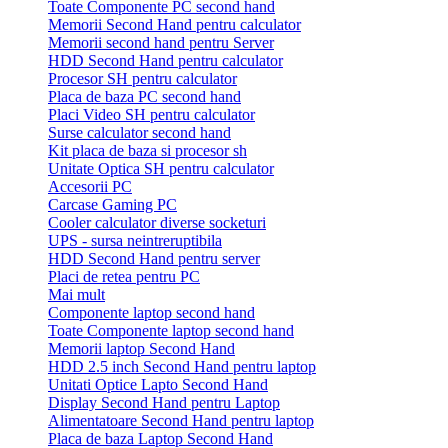
Toate Componente PC second hand
Memorii Second Hand pentru calculator
Memorii second hand pentru Server
HDD Second Hand pentru calculator
Procesor SH pentru calculator
Placa de baza PC second hand
Placi Video SH pentru calculator
Surse calculator second hand
Kit placa de baza si procesor sh
Unitate Optica SH pentru calculator
Accesorii PC
Carcase Gaming PC
Cooler calculator diverse socketuri
UPS - sursa neintreruptibila
HDD Second Hand pentru server
Placi de retea pentru PC
Mai mult
Componente laptop second hand
Toate Componente laptop second hand
Memorii laptop Second Hand
HDD 2.5 inch Second Hand pentru laptop
Unitati Optice Lapto Second Hand
Display Second Hand pentru Laptop
Alimentatoare Second Hand pentru laptop
Placa de baza Laptop Second Hand