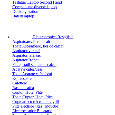
Tastaturi Laptop Second Hand
Componente diverse laptop
Docking-station
Baterii laptop
Electrocasnice Resigilate
Aspiratoare, fier de calcat
Toate Aspiratoare, fier de calcat
Aspirator vertical
Aspirator fara sac
Aspirator Robot
Fiare, statii si aparate calcat
Aparate cafea/ceai
Toate Aparate cafea/ceai
Espressoare
Cafetiere
Rasnite cafea
Cuptor, Hote, Plite
Toate Cuptor, Hote, Plite
Cuptoare cu microunde/ grill
Plite electrice | gaz | inductie
Electrocasnice Bucatarie