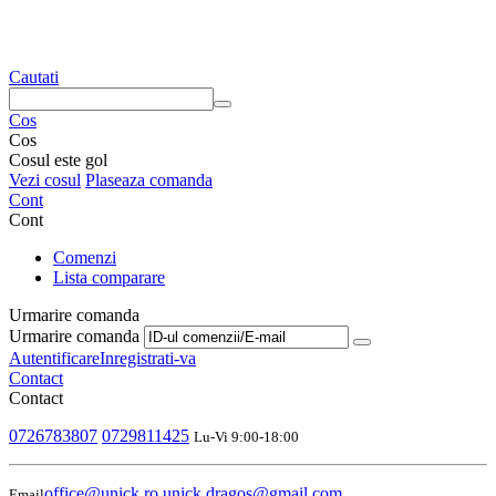
Cautati
Cos
Cos
Cosul este gol
Vezi cosul
Plaseaza comanda
Cont
Cont
Comenzi
Lista comparare
Urmarire comanda
Urmarire comanda
Autentificare
Inregistrati-va
Contact
Contact
0726783807
0729811425
Lu-Vi 9:00-18:00
office@unick.ro,unick.dragos@gmail.com
Email