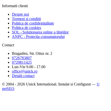
Informatii clienti
Despre noi
Termeni si conditii
Politica de confidentialitate
Politica de cookies
SOL - Solutionarea online a litigiilor
ANPC - Protectia consumatorului
Contact
Bragadiru, Str. Oituz nr. 2
0726783807
0729811425
Lun-Vin 9.00 - 17.00
office@unick.ro
Detalii contact
© 2004 - 2026 Unick International. Instalat si Configurat —
©
netSEO