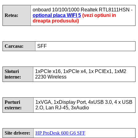
onboard 10/100/1000 Realtek RTL8111HSN -
Retea:
optional placa WIFI 5
(vezi optiuni in
dreapta produsului)
Carcasa:
SFF
Sloturi
1xPCIe x16, 1xPCIe x4, 1x PCIEx1, 1xM2
interne:
2230 Wireless
Porturi
1xVGA, 1xDisplay Port, 4xUSB 3.0, 4 x USB
externe:
2.O, Lan RJ-45, 3xAudio
Site drivere:
HP ProDesk 600 G6 SFF