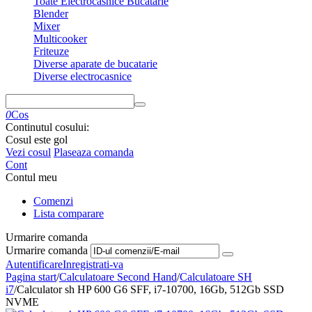
Toate Electrocasnice Bucatarie
Blender
Mixer
Multicooker
Friteuze
Diverse aparate de bucatarie
Diverse electrocasnice
0
Cos
Continutul cosului:
Cosul este gol
Vezi cosul
Plaseaza comanda
Cont
Contul meu
Comenzi
Lista comparare
Urmarire comanda
Urmarire comanda
Autentificare
Inregistrati-va
Pagina start
/
Calculatoare Second Hand
/
Calculatoare SH
i7
/
Calculator sh HP 600 G6 SFF, i7-10700, 16Gb, 512Gb SSD
NVME