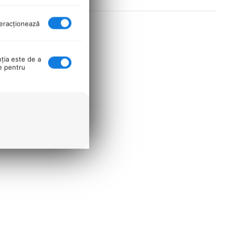
nteracţionează
nţia este de a
se pentru