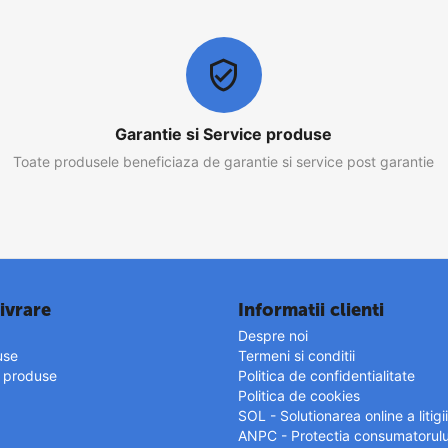
Garantie si Service produse
Toate produsele beneficiaza de garantie si service post garantie
ivrare
Informatii clienti
Despre noi
use
Termeni si conditii
r produse
Politica de confidentialitate
Politica de cookies
SOL - Solutionarea online a litigii
ANPC - Protectia consumatorulu