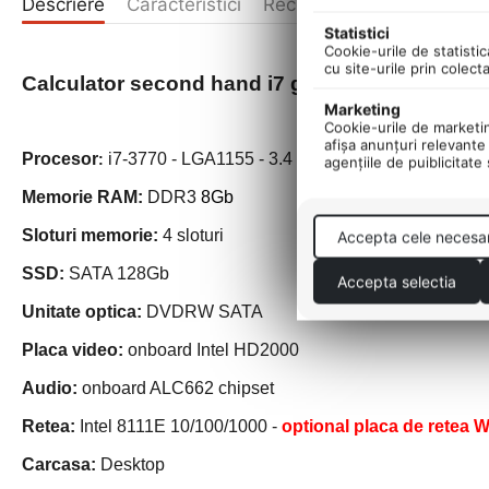
Descriere
Caracteristici
Recenzii produs
Statistici
Cookie-urile de statistic
cu site-urile prin colect
Calculator second hand
i7 generatia 3 - Leno
Marketing
Cookie-urile de marketing
afişa anunţuri relevante 
Procesor
i7-3770 - LGA1155 - 3.4 Ghz
:
agenţiile de puiblicitate
Memorie RAM:
DDR3
8Gb
Sloturi memorie:
4 sloturi
Accepta cele necesa
SSD:
SATA 128Gb
Accepta selectia
Unitate optica:
DVDRW SATA
Placa video:
onboard Intel HD2000
Audio:
onboard ALC662 chipset
Retea:
Intel 8111E 10/100/1000
-
optional placa de retea W
Carcasa:
Desktop