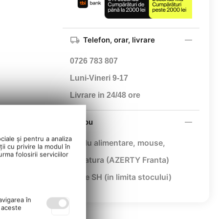
Telefon, orar, livrare
0726 783 807
Luni-Vineri 9-17
Livrare in 24/48 ore
Cadou
ciale și pentru a analiza
Cablu alimentare,
mouse,
ii cu privire la modul în
ma folosirii serviciilor
tastatura (AZERTY Franta)
toate SH (in limita stocului)
avigarea în
ă aceste