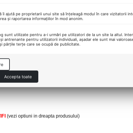
ă îi ajută pe proprietarii unui site să înţeleagă modul în care vizitatorii i
area şi raportarea informaţiilor în mod anonim.
vo M82 Desktop
 sunt utilizate pentru a-i urmări pe utilizatori de la un site la altul. Inte
şi antrenante pentru utilizatorii individuali, aşadar ele sunt mai valoroa
 şi părţile terţe care se ocupă de publicitate.
re
Accepta toate
IFI
(vezi optiuni in dreapta produsului)