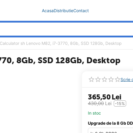
Acasa
Distributie
Contact
Calculator sh Lenovo M82, i7-3770, 8Gb, SSD 128Gb, Desktop
3770, 8Gb, SSD 128Gb, Desktop
Scrie 
365,50
Lei
430,00
Lei
-15%
In stoc
Upgrade de la 8 Gb D