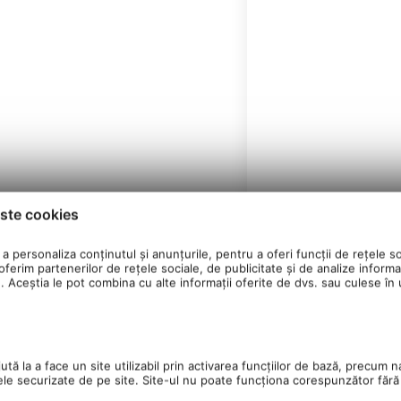
ste cookies
a personaliza conținutul și anunțurile, pentru a oferi funcții de rețele so
ferim partenerilor de rețele sociale, de publicitate și de analize informaț
u. Aceștia le pot combina cu alte informații oferite de dvs. sau culese în ur
tă la a face un site utilizabil prin activarea funcţiilor de bază, precum n
ele securizate de pe site. Site-ul nu poate funcţiona corespunzător făr