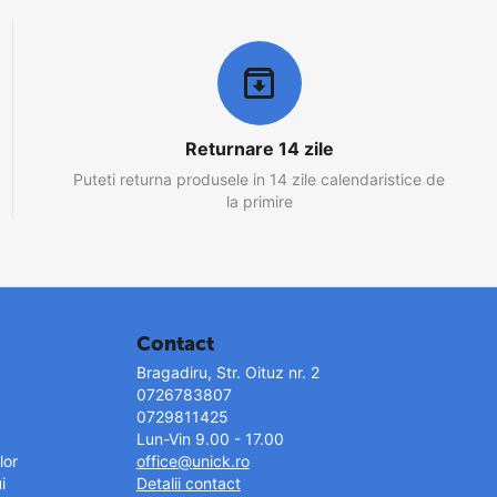
Returnare 14 zile
Puteti returna produsele in 14 zile calendaristice de
la primire
Contact
Bragadiru, Str. Oituz nr. 2
0726783807
0729811425
Lun-Vin 9.00 - 17.00
lor
office@unick.ro
i
Detalii contact