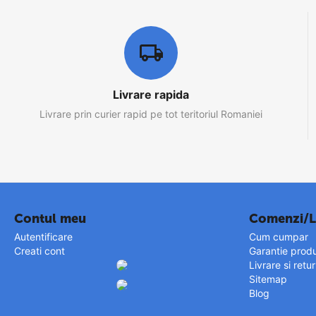
Livrare rapida
Livrare prin curier rapid pe tot teritoriul Romaniei
Contul meu
Comenzi/L
Autentificare
Cum cumpar
Creati cont
Garantie prod
Livrare si retu
Sitemap
Blog