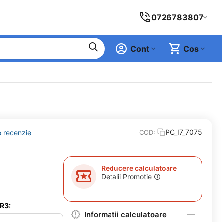
0726783807
Cont
Cos
PC_I7_7075
o recenzie
COD:
Reducere calculatoare
Detalii Promotie
DR3:
Informatii calculatoare