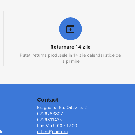
Returnare 14 zile
Puteti returna produsele in 14 zile calendaristice de
la primire
Contact
Bragadiru, Str. Oituz nr. 2
0726783807
0729811425
Lun-Vin 9.00 - 17.00
lor
office@unick.ro