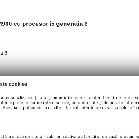
00 cu procesor i5 generatia 6
ia 6
ste cookies
a personaliza conținutul și anunțurile, pentru a oferi funcții de rețele so
ferim partenerilor de rețele sociale, de publicitate și de analize informaț
u. Aceștia le pot combina cu alte informații oferite de dvs. sau culese în ur
tă la a face un site utilizabil prin activarea funcţiilor de bază, precum n