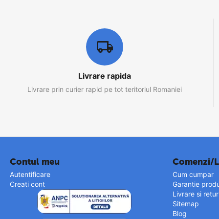
Livrare rapida
Livrare prin curier rapid pe tot teritoriul Romaniei
Contul meu
Comenzi/L
Autentificare
Cum cumpar
Creati cont
Garantie prod
Livrare si retu
Sitemap
Blog