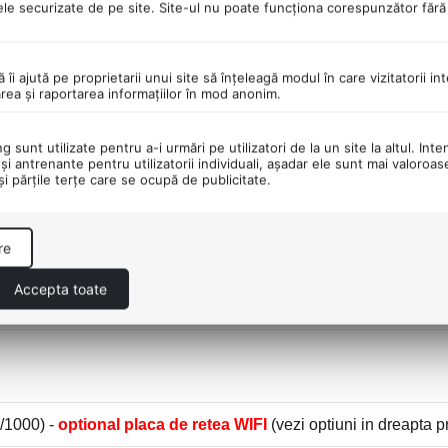
ele securizate de pe site. Site-ul nu poate funcţiona corespunzător făr
ă îi ajută pe proprietarii unui site să înţeleagă modul în care vizitatorii i
area şi raportarea informaţiilor în mod anonim.
 sunt utilizate pentru a-i urmări pe utilizatori de la un site la altul. Inte
şi antrenante pentru utilizatorii individuali, aşadar ele sunt mai valoroa
 şi părţile terţe care se ocupă de publicitate.
ideo dedicata ATI Radeon HD6450 1Gb DDR3 (DVI si Displa
re
Accepta toate
/1000) -
optional placa de retea WIFI
(vezi optiuni in dreapta p