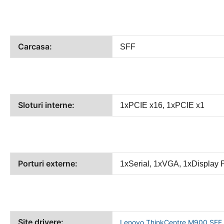
Carcasa:
SFF
Sloturi interne:
1xPCIE x16, 1xPCIE x1
Porturi externe:
1xSerial, 1xVGA, 1xDisplay P
Site drivere:
Lenovo ThinkCentre M900 SFF