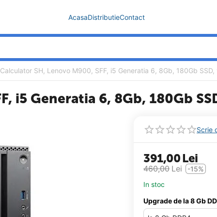
Acasa
Distributie
Contact
Calculator SH, Lenovo M900, SFF, i5 Generatia 6, 8Gb, 180Gb SSD,
F, i5 Generatia 6, 8Gb, 180Gb SS
Scrie 
391,00
Lei
460,00
Lei
-15%
In stoc
Upgrade de la 8 Gb D