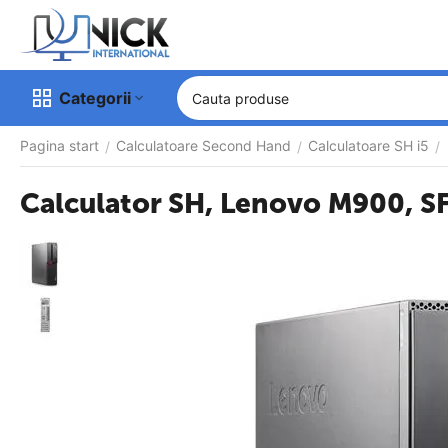
Categorii
Pagina start
Calculatoare Second Hand
Calculatoare SH i5
/
/
/
Calculator SH, Lenovo M900, SF
-15%
OFF
Garantie 
12 luni
Calculator 
configurabil