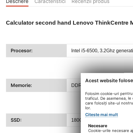
Descriere
Caracteristici
Recenzii produs
Calculator second hand
Lenovo ThinkCentre M9
Procesor:
Intel
i5-6500
, 3.2Ghz generat
Acest website folose
Memorie:
DDR4 8Gb
Folosim cookie-uri pentru 
traficul. De asemenea, le o
care folosiți site-ul nostr
lor.
Citeste mai mult
SSD:
180Gb SSD SATA
Necesare
Cookie-urile necesare aju