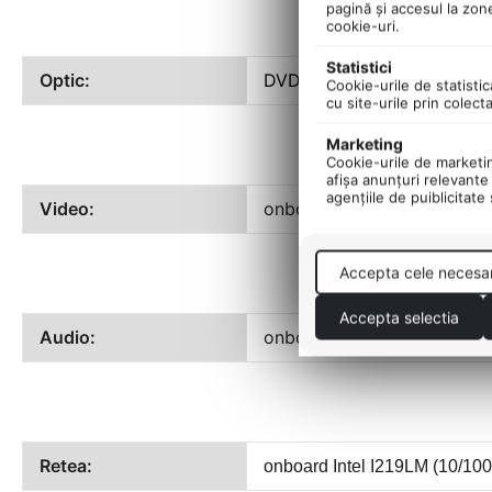
pagină şi accesul la zon
cookie-uri.
Statistici
Optic:
DVDRW SATA
Cookie-urile de statistic
cu site-urile prin colect
Marketing
Cookie-urile de marketing
afişa anunţuri relevante 
agenţiile de puiblicitate
Video:
onboard
HD 530 +
placa v
Accepta cele necesa
Accepta selectia
Audio:
onboard ALC662 codec
Retea:
onboard
Intel I219LM (10/100