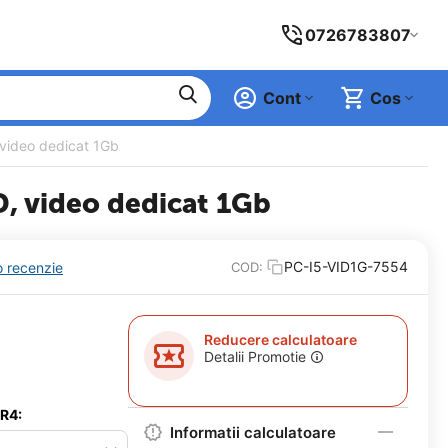
0726783807
Cont
Cos
 video dedicat 1Gb
D, video dedicat 1Gb
PC-I5-VID1G-7554
o recenzie
COD:
Reducere calculatoare
Detalii Promotie
DR4:
Informatii calculatoare