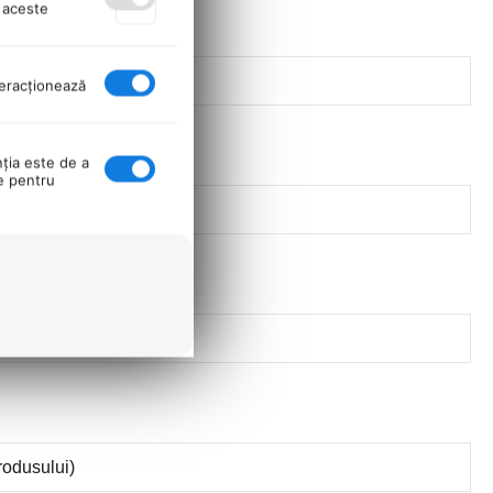
ă aceste
nteracţionează
nţia este de a
se pentru
y Port)
rodusului)