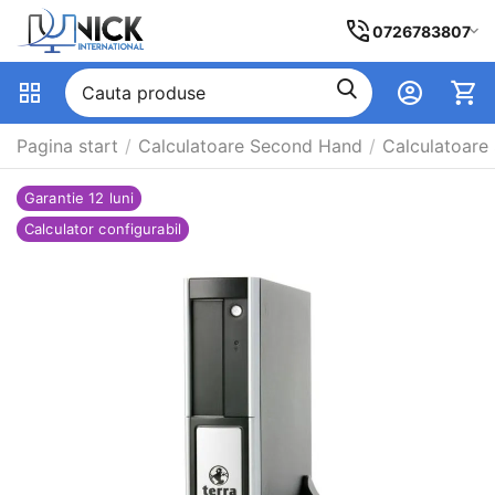
0726783807
Pagina start
/
Calculatoare Second Hand
/
Calculatoare
Garantie 12 luni
Calculator configurabil