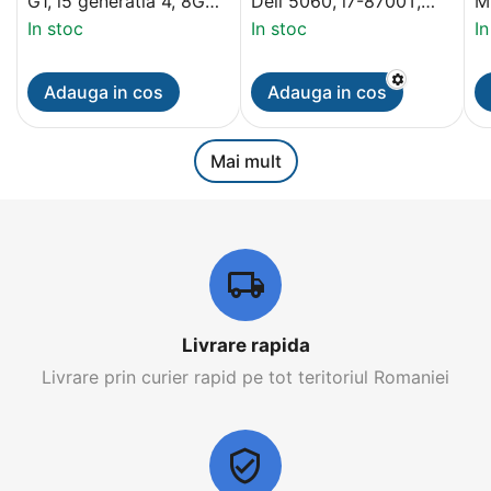
G1, i5 generatia 4, 8Gb,
Dell 5060, i7-8700T,
M
SSD 128Gb, Minitower
16Gb DDR4, 256Gb
2
In stoc
In stoc
In
SSD
Adauga in cos
Adauga in cos
Mai mult
Livrare rapida
Livrare prin curier rapid pe tot teritoriul Romaniei