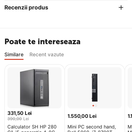
Recenzii produs
Poate te intereseaza
Similare
Recent vazute
331,50
Lei
1.550,00
Lei
1
390,00
Lei
Calculator SH HP 280
Mini PC second hand,
M