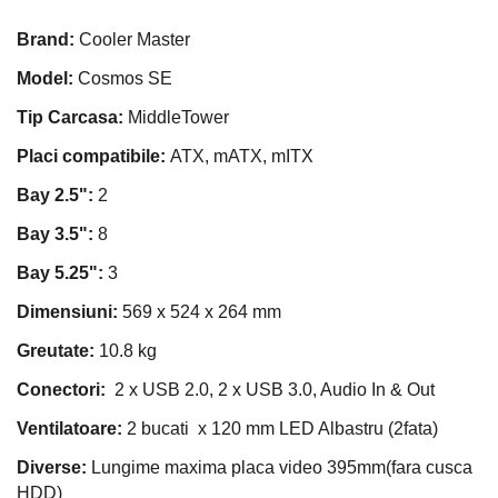
Brand
:
Cooler Master
Model:
Cosmos SE
Tip Carcasa:
Middle
Tower
Placi compatibile:
ATX, mATX, mITX
Bay 2.5":
2
Bay 3.5":
8
Bay 5.25":
3
Dimensiuni:
569
x 524 x 264
mm
Greutate:
10.8 kg
Conectori:
2 x USB 2.0,
2 x USB 3.0, Audio In & Out
Ventilatoare:
2 bucati
x 120 mm
LED Albastru (2fata)
Diverse:
Lungime maxima placa video 395mm(fara cusca
HDD)