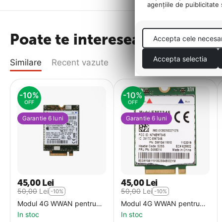
agenţiile de puiblicitate
Poate te intereseaza
Accepta cele necesa
Accepta selectia
Similare
Recent vazute
-10%
-10%
OFF
OFF
Garantie 6 luni
Garantie 6 luni
45,00
Lei
45,00
Lei
50,00
Lei
50,00
Lei
-10%
-10%
Modul 4G WWAN pentru
Modul 4G WWAN pentru
laptop Lenovo Ericson
laptop Lenovo EM7345
In stoc
In stoc
N5321 M.2
Sierra Airprime M.2