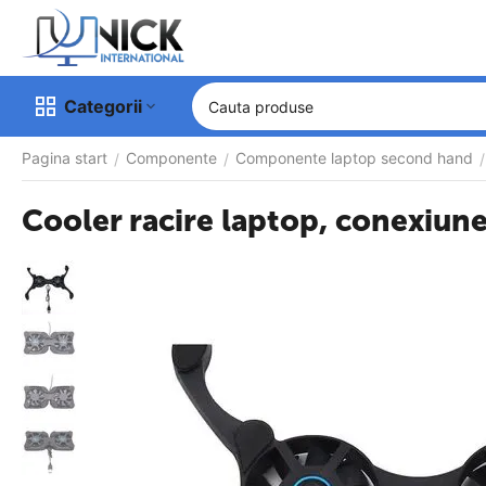
Categorii
Pagina start
Componente
Componente laptop second hand
/
/
/
Cooler racire laptop, conexiun
-10%
OFF
Garantie 
6 luni