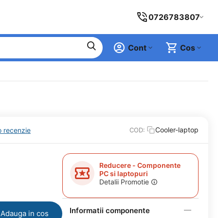
0726783807
Cont
Cos
Cooler-laptop
o recenzie
COD:
Reducere - Componente
PC si laptopuri
Detalii Promotie
Informatii componente
Adauga in cos