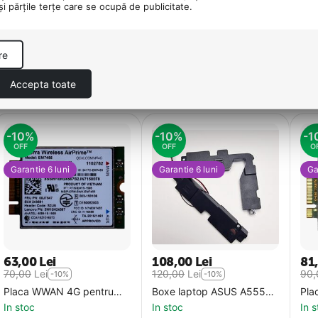
 şi părţile terţe care se ocupă de publicitate.
re
Accepta toate
-10%
-10%
-1
OFF
OFF
O
Garantie 6 luni
Garantie 6 luni
Ga
63,00
Lei
108,00
Lei
81
70,00
Lei
120,00
Lei
90,
-10%
-10%
Placa WWAN 4G pentru
Boxe laptop ASUS A555
Pla
laptop Lenovo EM7455
X555 K555 F555 W519L
lap
In stoc
In stoc
In 
Sierra Airprime M.2
A555L X555LB
EM