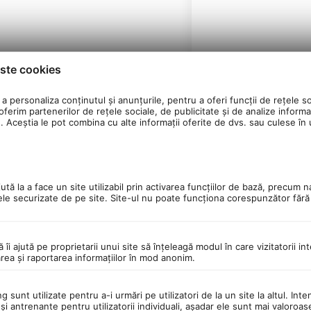
ste cookies
a personaliza conținutul și anunțurile, pentru a oferi funcții de rețele so
ferim partenerilor de rețele sociale, de publicitate și de analize informaț
u. Aceștia le pot combina cu alte informații oferite de dvs. sau culese în ur
tă la a face un site utilizabil prin activarea funcţiilor de bază, precum n
silentioase si baza antialunecare.
ele securizate de pe site. Site-ul nu poate funcţiona corespunzător făr
modelele de laptop.
ă îi ajută pe proprietarii unui site să înţeleagă modul în care vizitatorii i
area şi raportarea informaţiilor în mod anonim.
 sunt utilizate pentru a-i urmări pe utilizatori de la un site la altul. Inte
şi antrenante pentru utilizatorii individuali, aşadar ele sunt mai valoroa