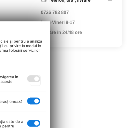
Telefon, orar, livrare
0726 783 807
Luni-Vineri 9-17
Livrare in 24/48 ore
ciale și pentru a analiza
ii cu privire la modul în
ma folosirii serviciilor
avigarea în
ă aceste
nteracţionează
nţia este de a
se pentru