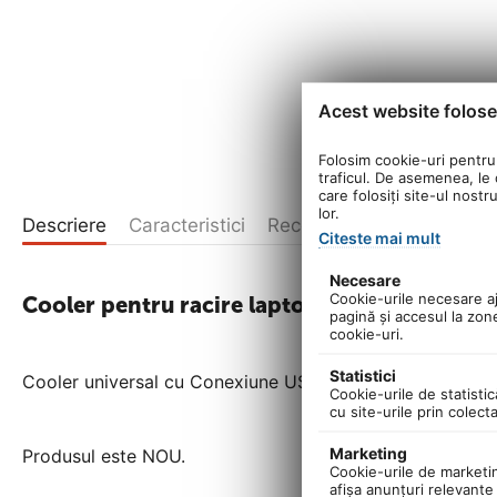
Acest website folose
Folosim cookie-uri pentru 
traficul. De asemenea, le o
care folosiți site-ul nostr
lor.
Descriere
Caracteristici
Recenzii produs
Citeste mai mult
Necesare
Cookie-urile necesare aju
Cooler pentru racire laptop cu ventilatoare 
pagină şi accesul la zon
cookie-uri.
Statistici
Cooler universal cu Conexiune USB compatibil cu toate 
Cookie-urile de statistic
cu site-urile prin colect
Marketing
Produsul este NOU.
Cookie-urile de marketing
afişa anunţuri relevante 