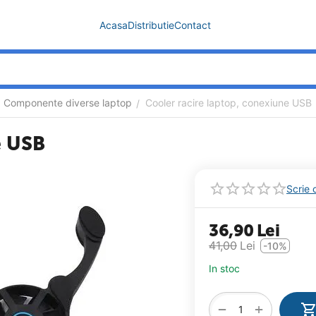
Acasa
Distributie
Contact
Componente diverse laptop
Cooler racire laptop, conexiune USB
/
e USB
Scrie 
36,90
Lei
41,00
Lei
-10%
In stoc
+
−