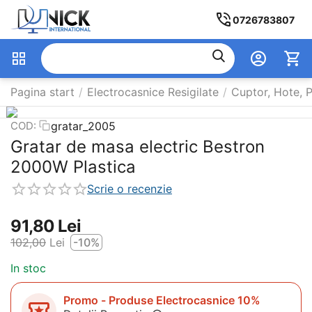
0726783807
Pagina start
/
Electrocasnice Resigilate
/
Cuptor, Hote, P
gratar_2005
COD:
Gratar de masa electric Bestron
2000W Plastica
Scrie o recenzie
91,80
Lei
102,00
Lei
-10%
In stoc
Promo - Produse Electrocasnice 10%