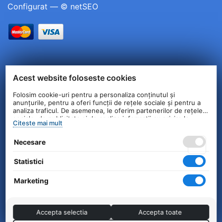
Configurat —
© netSEO
Acest website foloseste cookies
Folosim cookie-uri pentru a personaliza conținutul și
anunțurile, pentru a oferi funcții de rețele sociale și pentru a
analiza traficul. De asemenea, le oferim partenerilor de rețele
sociale, de publicitate și de analize informații cu privire la
Citeste mai mult
modul în care folosiți site-ul nostru. Aceștia le pot combina cu
alte informații oferite de dvs. sau culese în urma folosirii
Necesare
serviciilor lor.
Statistici
Marketing
Accepta selectia
Accepta toate