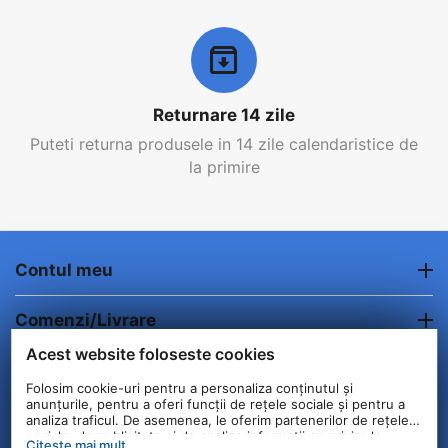
Returnare 14 zile
Puteti returna produsele in 14 zile calendaristice de
la primire
Contul meu
Comenzi/Livrare
Acest website foloseste cookies
Informatii clienti
Folosim cookie-uri pentru a personaliza conținutul și
anunțurile, pentru a oferi funcții de rețele sociale și pentru a
Contact
analiza traficul. De asemenea, le oferim partenerilor de rețele
sociale, de publicitate și de analize informații cu privire la
Citeste mai mult