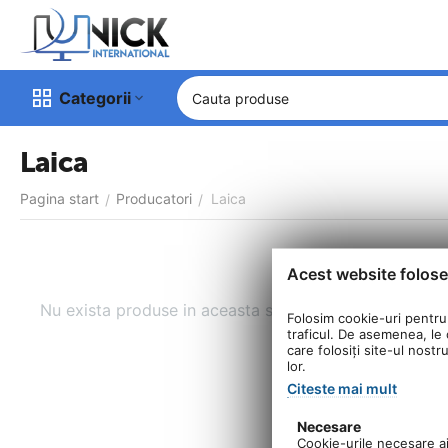
Categorii
Laica
Pagina start
Producatori
Laica
/
/
Acest website folose
Nu exista produse in aceasta sectiune
Folosim cookie-uri pentru 
traficul. De asemenea, le o
care folosiți site-ul nostr
lor.
Citeste mai mult
Necesare
Cookie-urile necesare aju