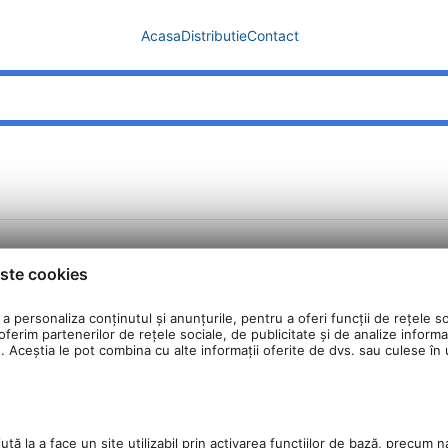
Acasa
Distributie
Contact
ste cookies
a personaliza conținutul și anunțurile, pentru a oferi funcții de rețele so
ferim partenerilor de rețele sociale, de publicitate și de analize informaț
u. Aceștia le pot combina cu alte informații oferite de dvs. sau culese în ur
tă la a face un site utilizabil prin activarea funcţiilor de bază, precum n