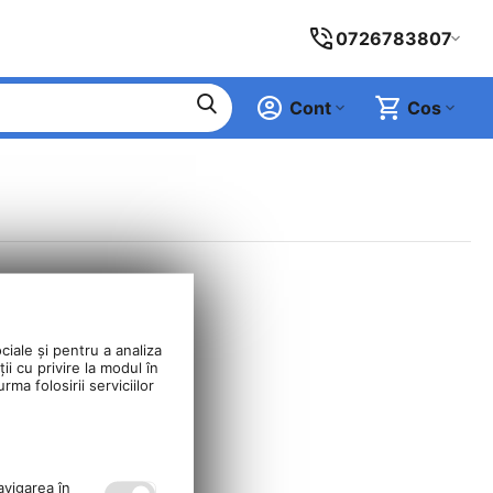
0726783807
Cont
Cos
ciale și pentru a analiza
ii cu privire la modul în
ma folosirii serviciilor
avigarea în