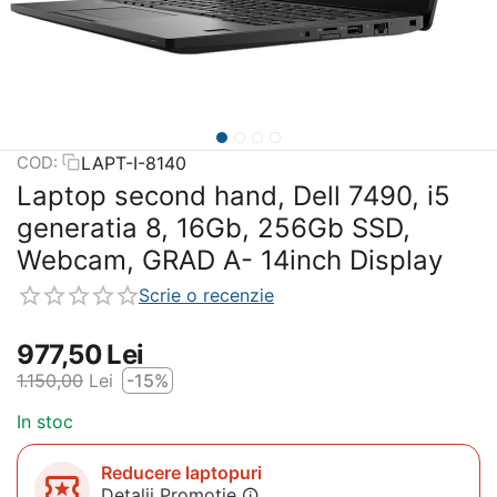
LAPT-I-8140
COD:
Laptop second hand, Dell 7490, i5
generatia 8, 16Gb, 256Gb SSD,
Webcam, GRAD A- 14inch Display
Scrie o recenzie
977,50
Lei
1.150,00
Lei
-15%
In stoc
Reducere laptopuri
Detalii Promotie