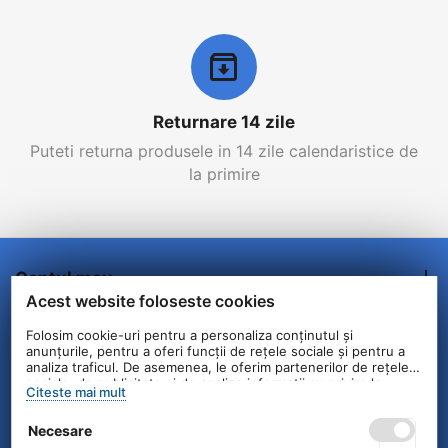
Returnare 14 zile
Puteti returna produsele in 14 zile calendaristice de
la primire
Contul meu
Acest website foloseste cookies
Comenzi/Livrare
Folosim cookie-uri pentru a personaliza conținutul și
anunțurile, pentru a oferi funcții de rețele sociale și pentru a
analiza traficul. De asemenea, le oferim partenerilor de rețele
Informatii clienti
sociale, de publicitate și de analize informații cu privire la
Citeste mai mult
modul în care folosiți site-ul nostru. Aceștia le pot combina cu
alte informații oferite de dvs. sau culese în urma folosirii
Contact
Necesare
serviciilor lor.