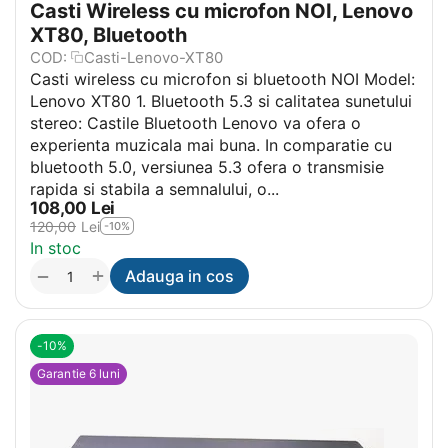
Casti Wireless cu microfon NOI, Lenovo
XT80, Bluetooth
COD:
Casti-Lenovo-XT80
Casti wireless cu microfon si bluetooth NOI Model:
Lenovo XT80 1. Bluetooth 5.3 si calitatea sunetului
stereo: Castile Bluetooth Lenovo va ofera o
experienta muzicala mai buna. In comparatie cu
bluetooth 5.0, versiunea 5.3 ofera o transmisie
rapida si stabila a semnalului, o...
108,00
Lei
120,00
Lei
-10%
In stoc
+
−
Adauga in cos
-10%
Garantie 6 luni