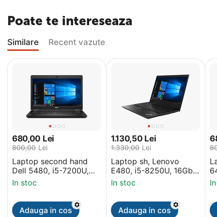
Poate te intereseaza
Similare
Recent vazute
680,00
Lei
1.130,50
Lei
6
800,00
Lei
1.330,00
Lei
8
Laptop second hand
Laptop sh, Lenovo
L
Dell 5480, i5-7200U,
E480, i5-8250U, 16Gb,
6
8Gb, SSD 256Gb,
256Gb M2, 14 inch
2
In stoc
In stoc
In
14inch Display
Grad A- Display
1
Adauga in cos
Adauga in cos