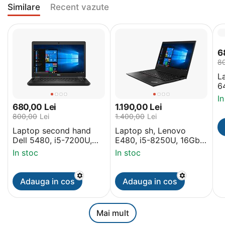
Similare
Recent vazute
6
8
L
6
2
In
1
680,00
Lei
1.190,00
Lei
800,00
Lei
1.400,00
Lei
Laptop second hand
Laptop sh, Lenovo
Dell 5480, i5-7200U,
E480, i5-8250U, 16Gb,
8Gb, SSD 256Gb,
256Gb M2, 14 inch
In stoc
In stoc
14inch Display
Grad A- Display, Win 11
PRO
Adauga in cos
Adauga in cos
Mai mult