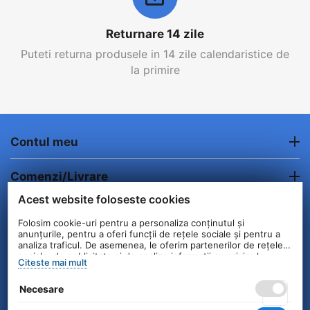
Returnare 14 zile
Puteti returna produsele in 14 zile calendaristice de
la primire
Contul meu
Comenzi/Livrare
Acest website foloseste cookies
Informatii clienti
Folosim cookie-uri pentru a personaliza conținutul și
anunțurile, pentru a oferi funcții de rețele sociale și pentru a
Contact
analiza traficul. De asemenea, le oferim partenerilor de rețele
sociale, de publicitate și de analize informații cu privire la
Citeste mai mult
modul în care folosiți site-ul nostru. Aceștia le pot combina cu
alte informații oferite de dvs. sau culese în urma folosirii
© 2004 - 2026 Unick International. Instalat si
Necesare
serviciilor lor.
Configurat —
© netSEO