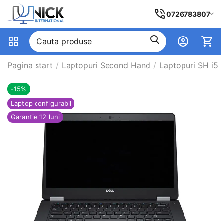
0726783807
Pagina start
/
Laptopuri Second Hand
/
Laptopuri SH i5
-15%
Laptop configurabil
Garantie 12 luni