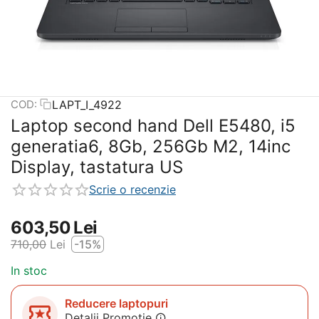
LAPT_I_4922
COD:
Laptop second hand Dell E5480, i5
generatia6, 8Gb, 256Gb M2, 14inc
Display, tastatura US
Scrie o recenzie
603,50
Lei
710,00
Lei
-15%
In stoc
Reducere laptopuri
Detalii Promotie