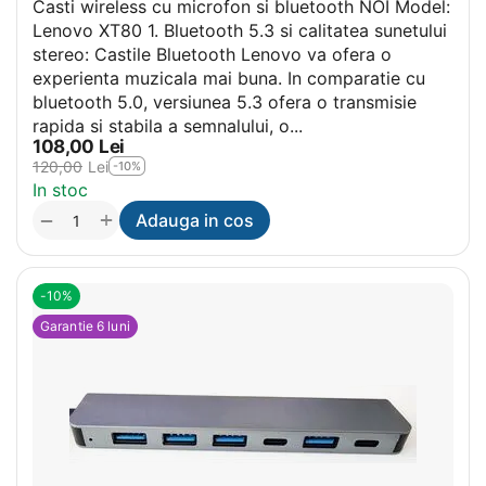
Casti wireless cu microfon si bluetooth NOI Model:
Lenovo XT80 1. Bluetooth 5.3 si calitatea sunetului
stereo: Castile Bluetooth Lenovo va ofera o
experienta muzicala mai buna. In comparatie cu
bluetooth 5.0, versiunea 5.3 ofera o transmisie
rapida si stabila a semnalului, o...
108,00
Lei
120,00
Lei
-10%
In stoc
+
−
Adauga in cos
-10%
Garantie 6 luni