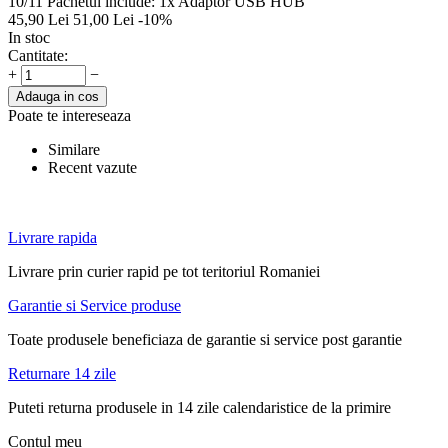
10/11 Pachetul include: 1x Adaptor USB HUB
45,90
Lei
51,00
Lei
-10%
In stoc
Cantitate:
+
−
Adauga in cos
Poate te intereseaza
Similare
Recent vazute
Livrare rapida
Livrare prin curier rapid pe tot teritoriul Romaniei
Garantie si Service produse
Toate produsele beneficiaza de garantie si service post garantie
Returnare 14 zile
Puteti returna produsele in 14 zile calendaristice de la primire
Contul meu