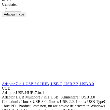
Cantitate:
+
−
Adauga in cos
Adaptor 7 in 1 USB 3.0 HUB, USB C, USB 2.2, USB 3.0
COD:
Adaptor-USB-HUB-7-in-1
Adaptor HUB Multiport 7 in 1 USB Alimentare : USB 3.0
Conexiuni : 1buc x USB 3.0, 4buc x USB 2.0, 1buc x USB TypeC,
1buc PD Produsul este nou, nu are nevoie de drivere in Windows