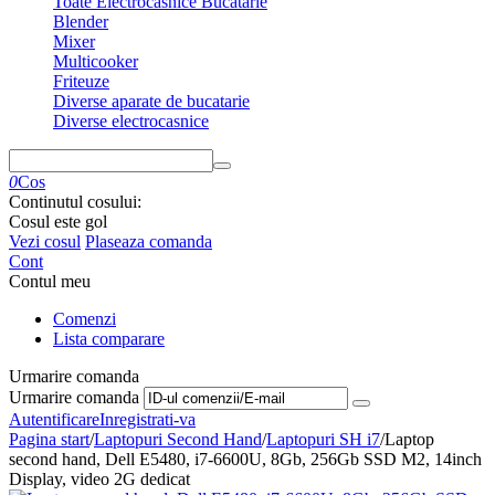
Toate Electrocasnice Bucatarie
Blender
Mixer
Multicooker
Friteuze
Diverse aparate de bucatarie
Diverse electrocasnice
0
Cos
Continutul cosului:
Cosul este gol
Vezi cosul
Plaseaza comanda
Cont
Contul meu
Comenzi
Lista comparare
Urmarire comanda
Urmarire comanda
Autentificare
Inregistrati-va
Pagina start
/
Laptopuri Second Hand
/
Laptopuri SH i7
/
Laptop
second hand, Dell E5480, i7-6600U, 8Gb, 256Gb SSD M2, 14inch
Display, video 2G dedicat