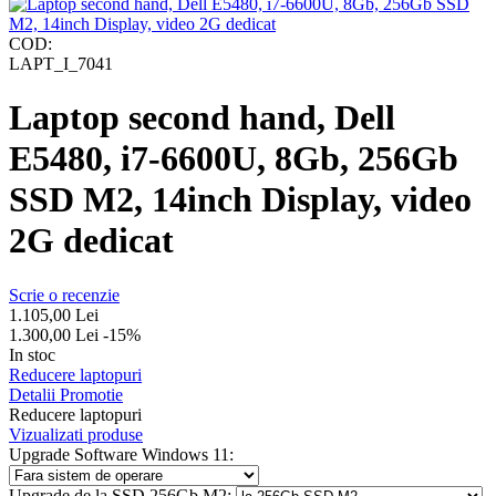
COD:
LAPT_I_7041
Laptop second hand, Dell
E5480, i7-6600U, 8Gb, 256Gb
SSD M2, 14inch Display, video
2G dedicat
Scrie o recenzie
1.105,00
Lei
1.300,00
Lei
-15%
In stoc
Reducere laptopuri
Detalii Promotie
Reducere laptopuri
Vizualizati produse
Upgrade Software Windows 11:
Upgrade de la SSD 256Gb M2: