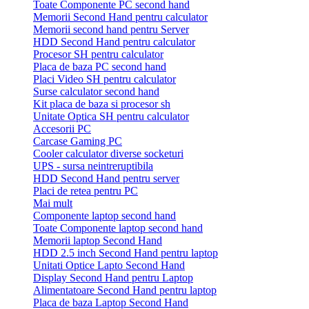
Toate Componente PC second hand
Memorii Second Hand pentru calculator
Memorii second hand pentru Server
HDD Second Hand pentru calculator
Procesor SH pentru calculator
Placa de baza PC second hand
Placi Video SH pentru calculator
Surse calculator second hand
Kit placa de baza si procesor sh
Unitate Optica SH pentru calculator
Accesorii PC
Carcase Gaming PC
Cooler calculator diverse socketuri
UPS - sursa neintreruptibila
HDD Second Hand pentru server
Placi de retea pentru PC
Mai mult
Componente laptop second hand
Toate Componente laptop second hand
Memorii laptop Second Hand
HDD 2.5 inch Second Hand pentru laptop
Unitati Optice Lapto Second Hand
Display Second Hand pentru Laptop
Alimentatoare Second Hand pentru laptop
Placa de baza Laptop Second Hand