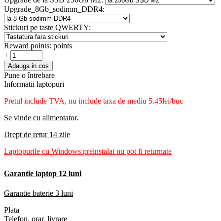
Upgrade_8Gb_sodimm_DDR4:
Stickuri pe taste QWERTY:
Reward points:
points
+
−
Adauga in cos
Pune o întrebare
Informatii laptopuri
Pretul include TVA, nu
include taxa de mediu 5.45lei/buc
Se vinde cu alimentator.
Drept de retur 14 zile
Laptopurile cu Windows preinstalat nu pot fi returnate
Garantie laptop 12 luni
Garantie baterie 3 luni
Plata
Telefon, orar, livrare