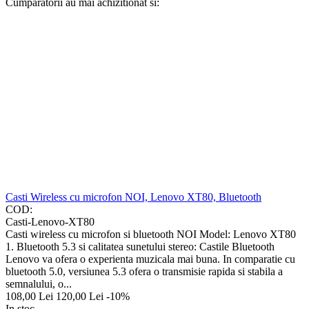
Cumparatorii au mai achizitionat si:
Casti Wireless cu microfon NOI, Lenovo XT80, Bluetooth
COD:
Casti-Lenovo-XT80
Casti wireless cu microfon si bluetooth NOI Model: Lenovo XT80
1. Bluetooth 5.3 si calitatea sunetului stereo: Castile Bluetooth
Lenovo va ofera o experienta muzicala mai buna. In comparatie cu
bluetooth 5.0, versiunea 5.3 ofera o transmisie rapida si stabila a
semnalului, o...
108,00
Lei
120,00
Lei
-10%
In stoc