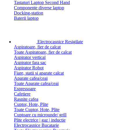
Tastaturi Laptop Second Hand
Componente diverse laptop
Docking-station
Baterii laptop
Electrocasnice Resigilate
Aspiratoare, fier de calcat
Toate Aspiratoare, fier de calcat
Aspirator vertical
Aspirator fara sac
Aspirator Robot
Fiare, statii si aparate calcat
Aparate cafea/ceai
Toate Aparate cafea/ceai
Espressoare
Cafetiere
Rasnite cafea
Cuptor, Hote, Plite
Toate Cuptor, Hote, Plite
Cuptoare cu microunde/ grill
Plite electrice | gaz | inductie
Electrocasnice Bucatarie