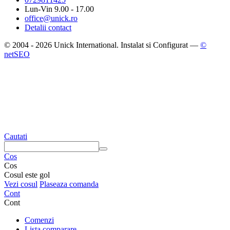
Lun-Vin 9.00 - 17.00
office@unick.ro
Detalii contact
© 2004 - 2026 Unick International. Instalat si Configurat —
©
netSEO
Cautati
Cos
Cos
Cosul este gol
Vezi cosul
Plaseaza comanda
Cont
Cont
Comenzi
Lista comparare