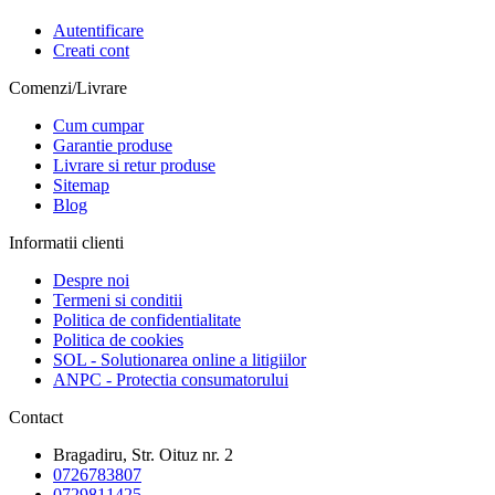
Autentificare
Creati cont
Comenzi/Livrare
Cum cumpar
Garantie produse
Livrare si retur produse
Sitemap
Blog
Informatii clienti
Despre noi
Termeni si conditii
Politica de confidentialitate
Politica de cookies
SOL - Solutionarea online a litigiilor
ANPC - Protectia consumatorului
Contact
Bragadiru, Str. Oituz nr. 2
0726783807
0729811425