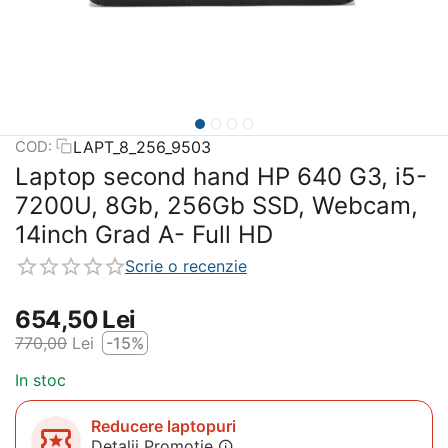
LAPT_8_256_9503
COD:
Laptop second hand HP 640 G3, i5-
7200U, 8Gb, 256Gb SSD, Webcam,
14inch Grad A- Full HD
Scrie o recenzie
654,50
Lei
770,00
Lei
-15%
In stoc
Reducere laptopuri
Detalii Promotie