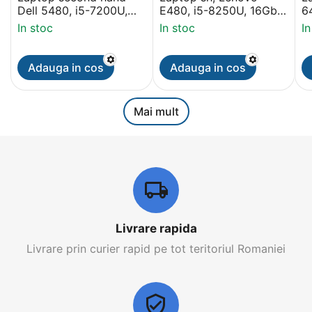
Dell 5480, i5-7200U,
E480, i5-8250U, 16Gb,
6
8Gb, SSD 256Gb,
256Gb M2, 14 inch
2
In stoc
In stoc
In
14inch Display
Grad A- Display, Win 11
1
PRO
Adauga in cos
Adauga in cos
Mai mult
Livrare rapida
Livrare prin curier rapid pe tot teritoriul Romaniei