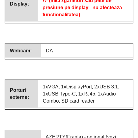
A- (mici zgarieturi sau pete de
Display:
presiune pe display - nu afecteaza
functionalitatea)
Webcam:
DA
1xVGA, 1xDisplayPort, 2xUSB 3.1,
Porturi
1xUSB Type-C, 1xRJ45, 1xAudio
externe:
Combo, SD card reader
AZERTY(Franta) - optional (vezi