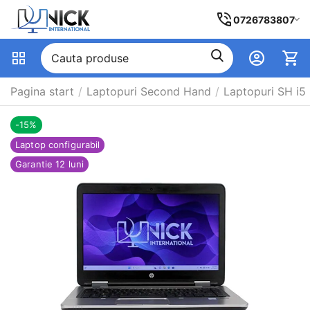
0726783807
Pagina start
/
Laptopuri Second Hand
/
Laptopuri SH i5
-15%
Laptop configurabil
Garantie 12 luni