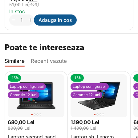
51,00
Lei
-10%
In stoc
+
−
Adauga in cos
Poate te intereseaza
Similare
Recent vazute
-15%
-15%
-
Laptop configurabil
Laptop configurabil
L
Garantie 12 luni
Garantie 12 luni
G
680,00
Lei
1.190,00
Lei
6
800,00
Lei
1.400,00
Lei
8
Laptop second hand
Laptop sh, Lenovo
L