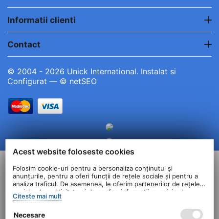
Informatii clienti
Contact
© 2004 - 2026 Unick International. Instalat si
Configurat —
© netSEO
Acest website foloseste cookies
Folosim cookie-uri pentru a personaliza conținutul și
anunțurile, pentru a oferi funcții de rețele sociale și pentru a
analiza traficul. De asemenea, le oferim partenerilor de rețele
sociale, de publicitate și de analize informații cu privire la
Citeste mai mult
modul în care folosiți site-ul nostru. Aceștia le pot combina cu
alte informații oferite de dvs. sau culese în urma folosirii
Necesare
serviciilor lor.