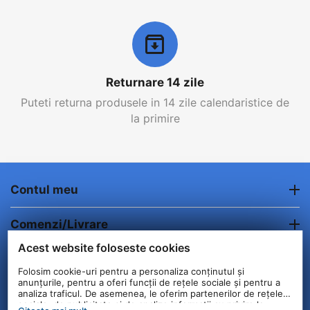
Returnare 14 zile
Puteti returna produsele in 14 zile calendaristice de
la primire
Contul meu
Comenzi/Livrare
Acest website foloseste cookies
Informatii clienti
Folosim cookie-uri pentru a personaliza conținutul și
anunțurile, pentru a oferi funcții de rețele sociale și pentru a
Contact
analiza traficul. De asemenea, le oferim partenerilor de rețele
sociale, de publicitate și de analize informații cu privire la