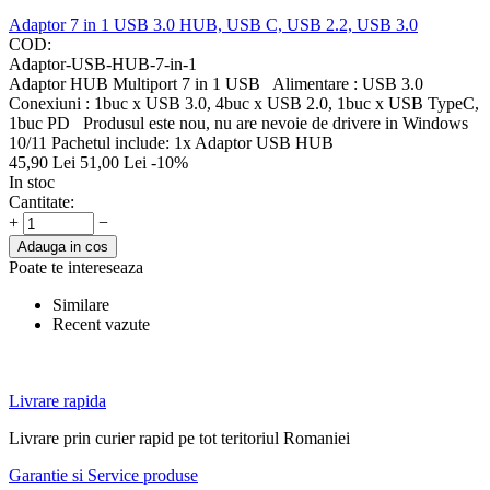
Adaptor 7 in 1 USB 3.0 HUB, USB C, USB 2.2, USB 3.0
COD:
Adaptor-USB-HUB-7-in-1
Adaptor HUB Multiport 7 in 1 USB Alimentare : USB 3.0
Conexiuni : 1buc x USB 3.0, 4buc x USB 2.0, 1buc x USB TypeC,
1buc PD Produsul este nou, nu are nevoie de drivere in Windows
10/11 Pachetul include: 1x Adaptor USB HUB
45,90
Lei
51,00
Lei
-10%
In stoc
Cantitate:
+
−
Adauga in cos
Poate te intereseaza
Similare
Recent vazute
Livrare rapida
Livrare prin curier rapid pe tot teritoriul Romaniei
Garantie si Service produse