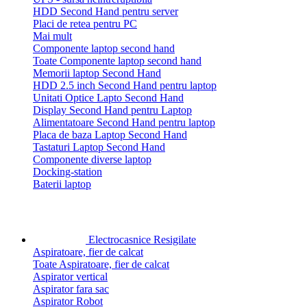
HDD Second Hand pentru server
Placi de retea pentru PC
Mai mult
Componente laptop second hand
Toate Componente laptop second hand
Memorii laptop Second Hand
HDD 2.5 inch Second Hand pentru laptop
Unitati Optice Lapto Second Hand
Display Second Hand pentru Laptop
Alimentatoare Second Hand pentru laptop
Placa de baza Laptop Second Hand
Tastaturi Laptop Second Hand
Componente diverse laptop
Docking-station
Baterii laptop
Electrocasnice Resigilate
Aspiratoare, fier de calcat
Toate Aspiratoare, fier de calcat
Aspirator vertical
Aspirator fara sac
Aspirator Robot