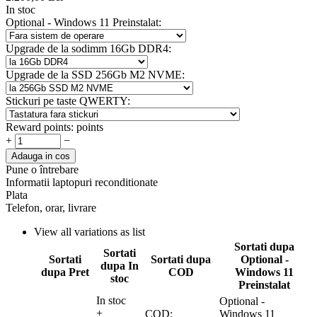
In stoc
Optional - Windows 11 Preinstalat:
Upgrade de la sodimm 16Gb DDR4:
Upgrade de la SSD 256Gb M2 NVME:
Stickuri pe taste QWERTY:
Reward points:
points
+
−
Adauga in cos
Pune o întrebare
Informatii laptopuri reconditionate
Plata
Telefon, orar, livrare
View all variations as list
Sortati dupa
Sortati
Sortati
Sortati dupa
Optional -
dupa In
dupa Pret
COD
Windows 11
stoc
Preinstalat
In stoc
Optional -
+
COD:
Windows 11