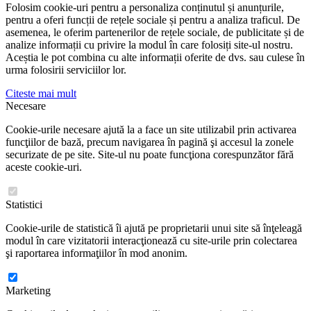
Folosim cookie-uri pentru a personaliza conținutul și anunțurile,
pentru a oferi funcții de rețele sociale și pentru a analiza traficul. De
asemenea, le oferim partenerilor de rețele sociale, de publicitate și de
analize informații cu privire la modul în care folosiți site-ul nostru.
Aceștia le pot combina cu alte informații oferite de dvs. sau culese în
urma folosirii serviciilor lor.
Citeste mai mult
Necesare
Cookie-urile necesare ajută la a face un site utilizabil prin activarea
funcţiilor de bază, precum navigarea în pagină şi accesul la zonele
securizate de pe site. Site-ul nu poate funcţiona corespunzător fără
aceste cookie-uri.
Statistici
Cookie-urile de statistică îi ajută pe proprietarii unui site să înţeleagă
modul în care vizitatorii interacţionează cu site-urile prin colectarea
şi raportarea informaţiilor în mod anonim.
Marketing