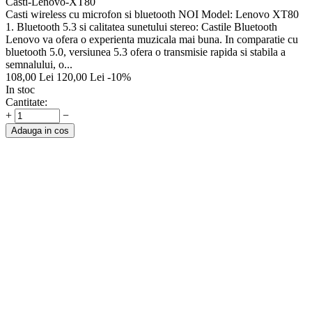
Casti-Lenovo-XT80
Casti wireless cu microfon si bluetooth NOI Model: Lenovo XT80
1. Bluetooth 5.3 si calitatea sunetului stereo: Castile Bluetooth
Lenovo va ofera o experienta muzicala mai buna. In comparatie cu
bluetooth 5.0, versiunea 5.3 ofera o transmisie rapida si stabila a
semnalului, o...
108,00
Lei
120,00
Lei
-10%
In stoc
Cantitate:
+
−
Adauga in cos