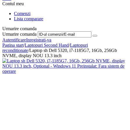
Contul meu
Comenzi
Lista comparare
Urmarire comanda
Urmarire comanda
Autentificare
Inregistrati-va
Pagina start
/
Laptopuri Second Hand
/
Laptopuri
reconditionate
/
Laptop sh Dell 5320, i7-1185G7, 16Gb, 256Gb
NVME, display NOU 13.3 inch