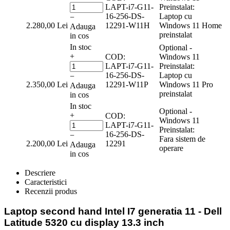
LAPT-i7-G11-
Preinstalat:
16-256-DS-
Laptop cu
−
2.280,00
Lei
12291-W11H
Windows 11 Home
Adauga
preinstalat
in cos
In stoc
Optional -
+
COD:
Windows 11
LAPT-i7-G11-
Preinstalat:
16-256-DS-
Laptop cu
−
2.350,00
Lei
12291-W11P
Windows 11 Pro
Adauga
preinstalat
in cos
In stoc
Optional -
+
COD:
Windows 11
LAPT-i7-G11-
Preinstalat:
16-256-DS-
−
Fara sistem de
2.200,00
Lei
12291
Adauga
operare
in cos
Descriere
Caracteristici
Recenzii produs
Laptop second hand Intel I7 generatia 11
- Dell
Latitude 5320 cu display 13.3
inch