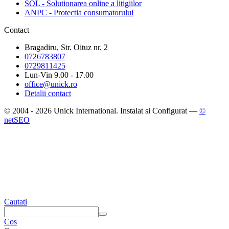
SOL - Solutionarea online a litigiilor
ANPC - Protectia consumatorului
Contact
Bragadiru, Str. Oituz nr. 2
0726783807
0729811425
Lun-Vin 9.00 - 17.00
office@unick.ro
Detalii contact
© 2004 - 2026 Unick International. Instalat si Configurat —
©
netSEO
Cautati
Cos