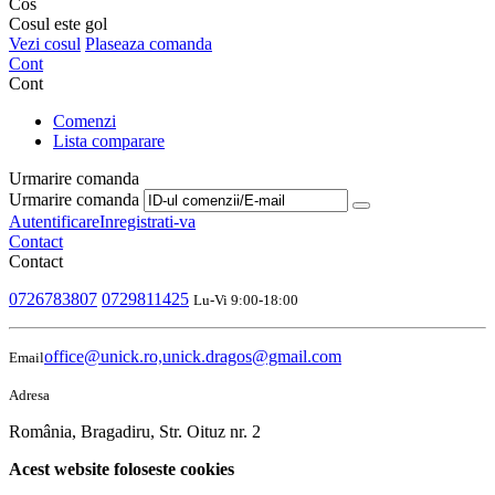
Cos
Cosul este gol
Vezi cosul
Plaseaza comanda
Cont
Cont
Comenzi
Lista comparare
Urmarire comanda
Urmarire comanda
Autentificare
Inregistrati-va
Contact
Contact
0726783807
0729811425
Lu-Vi 9:00-18:00
office@unick.ro,unick.dragos@gmail.com
Email
Adresa
România, Bragadiru, Str. Oituz nr. 2
Acest website foloseste cookies