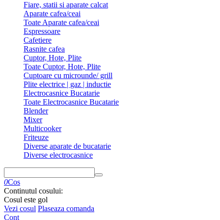
Fiare, statii si aparate calcat
Aparate cafea/ceai
Toate Aparate cafea/ceai
Espressoare
Cafetiere
Rasnite cafea
Cuptor, Hote, Plite
Toate Cuptor, Hote, Plite
Cuptoare cu microunde/ grill
Plite electrice | gaz | inductie
Electrocasnice Bucatarie
Toate Electrocasnice Bucatarie
Blender
Mixer
Multicooker
Friteuze
Diverse aparate de bucatarie
Diverse electrocasnice
0
Cos
Continutul cosului:
Cosul este gol
Vezi cosul
Plaseaza comanda
Cont