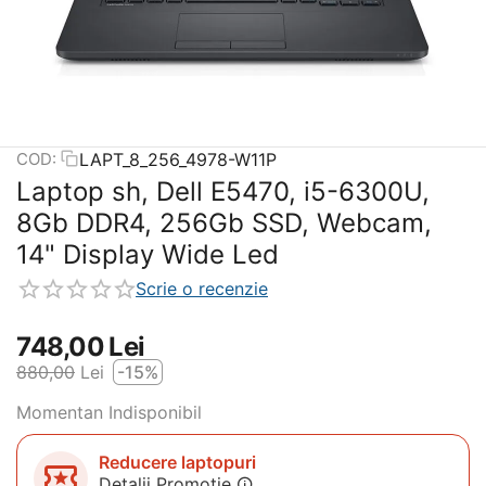
LAPT_8_256_4978-W11P
COD:
Laptop sh, Dell E5470, i5-6300U,
8Gb DDR4, 256Gb SSD, Webcam,
14" Display Wide Led
Scrie o recenzie
748,00
Lei
880,00
Lei
-15%
Momentan Indisponibil
Reducere laptopuri
Detalii Promotie