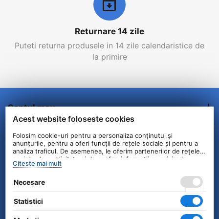
Returnare 14 zile
Puteti returna produsele in 14 zile calendaristice de
la primire
Contul meu
Acest website foloseste cookies
Comenzi/Livrare
Folosim cookie-uri pentru a personaliza conținutul și
anunțurile, pentru a oferi funcții de rețele sociale și pentru a
analiza traficul. De asemenea, le oferim partenerilor de rețele
Informatii clienti
sociale, de publicitate și de analize informații cu privire la
Citeste mai mult
modul în care folosiți site-ul nostru. Aceștia le pot combina cu
alte informații oferite de dvs. sau culese în urma folosirii
Contact
Necesare
serviciilor lor.
Statistici
© 2004 - 2026 Unick International. Instalat si
Configurat —
© netSEO