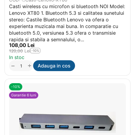
Casti wireless cu microfon si bluetooth NOI Model:
Lenovo XT80 1. Bluetooth 5.3 si calitatea sunetului
stereo: Castile Bluetooth Lenovo va ofera o
experienta muzicala mai buna. In comparatie cu
bluetooth 5.0, versiunea 5.3 ofera o transmisie
rapida si stabila a semnalului, o...
108,00
Lei
120,00
Lei
-10%
In stoc
+
−
Adauga in cos
-10%
Garantie 6 luni