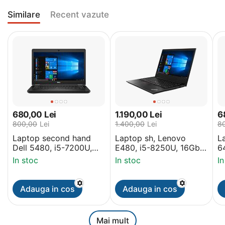
Similare
Recent vazute
680,00
Lei
1.190,00
Lei
6
800,00
Lei
1.400,00
Lei
8
Laptop second hand
Laptop sh, Lenovo
L
Dell 5480, i5-7200U,
E480, i5-8250U, 16Gb,
6
8Gb, SSD 256Gb,
256Gb M2, 14 inch
2
In stoc
In stoc
In
14inch Display
Grad A- Display, Win 11
1
PRO
Adauga in cos
Adauga in cos
Mai mult