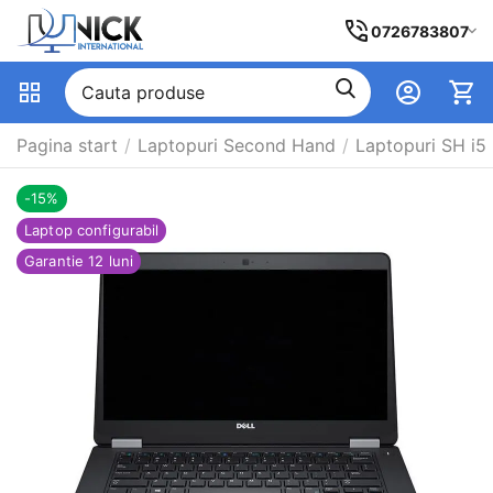
0726783807
Pagina start
/
Laptopuri Second Hand
/
Laptopuri SH i5
-15%
Laptop configurabil
Garantie 12 luni