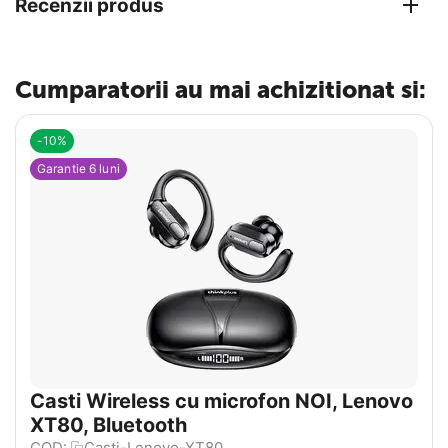
Recenzii produs
Cumparatorii au mai achizitionat si:
-10%
Garantie 6 luni
Casti Wireless cu microfon NOI, Lenovo
XT80, Bluetooth
COD:
Casti-Lenovo-XT80