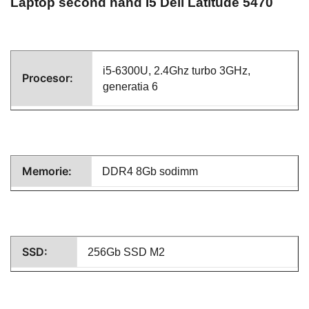
Laptop second hand
I5
Dell Latitude 5470
i5-6300U
, 2.4Ghz turbo 3GHz,
Procesor:
generatia 6
Memorie:
DDR4 8Gb sodimm
SSD:
256Gb SSD M2