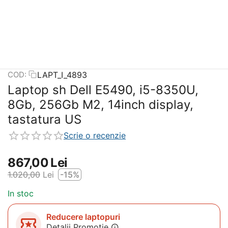
LAPT_I_4893
COD:
Laptop sh Dell E5490, i5-8350U,
8Gb, 256Gb M2, 14inch display,
tastatura US
Scrie o recenzie
867,00
Lei
1.020,00
Lei
-15%
In stoc
Reducere laptopuri
Detalii Promotie