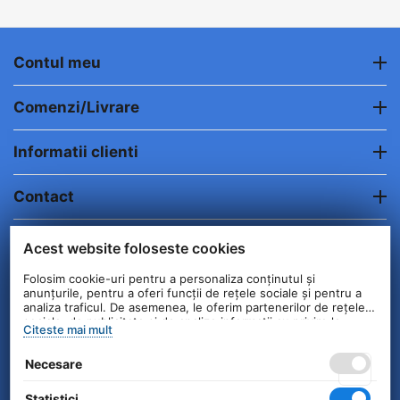
Contul meu
Comenzi/Livrare
Informatii clienti
Contact
© 2004 - 2026 Unick International. Instalat si
Acest website foloseste cookies
Configurat —
© netSEO
Folosim cookie-uri pentru a personaliza conținutul și
anunțurile, pentru a oferi funcții de rețele sociale și pentru a
analiza traficul. De asemenea, le oferim partenerilor de rețele
sociale, de publicitate și de analize informații cu privire la
Citeste mai mult
modul în care folosiți site-ul nostru. Aceștia le pot combina cu
alte informații oferite de dvs. sau culese în urma folosirii
Necesare
serviciilor lor.
Statistici