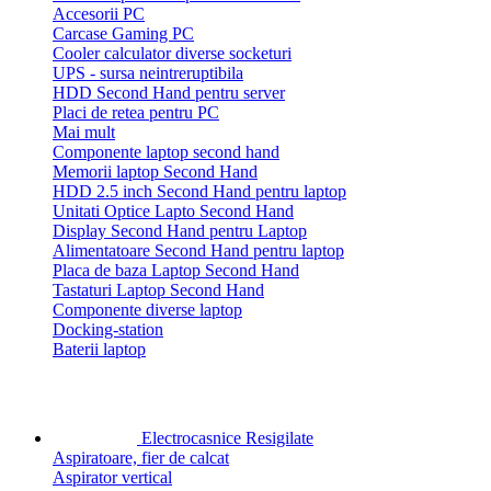
Accesorii PC
Carcase Gaming PC
Cooler calculator diverse socketuri
UPS - sursa neintreruptibila
HDD Second Hand pentru server
Placi de retea pentru PC
Mai mult
Componente laptop second hand
Memorii laptop Second Hand
HDD 2.5 inch Second Hand pentru laptop
Unitati Optice Lapto Second Hand
Display Second Hand pentru Laptop
Alimentatoare Second Hand pentru laptop
Placa de baza Laptop Second Hand
Tastaturi Laptop Second Hand
Componente diverse laptop
Docking-station
Baterii laptop
Electrocasnice Resigilate
Aspiratoare, fier de calcat
Aspirator vertical