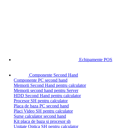
Echipamente POS
Componente Second Hand
Componente PC second hand
Memorii Second Hand pentru calculator
Memorii second hand pentru Server
HDD Second Hand pentru calculator
Procesor SH pentru calculator
Placa de baza PC second hand
Placi Video SH pentru calculator
Surse calculator second hand
Kit placa de baza si procesor sh
Unitate Optica SH pentru calculator