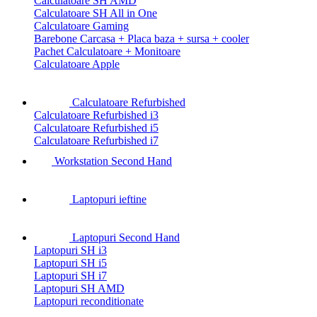
Calculatoare SH AMD
Calculatoare SH All in One
Calculatoare Gaming
Barebone Carcasa + Placa baza + sursa + cooler
Pachet Calculatoare + Monitoare
Calculatoare Apple
Calculatoare Refurbished
Calculatoare Refurbished i3
Calculatoare Refurbished i5
Calculatoare Refurbished i7
Workstation Second Hand
Laptopuri ieftine
Laptopuri Second Hand
Laptopuri SH i3
Laptopuri SH i5
Laptopuri SH i7
Laptopuri SH AMD
Laptopuri reconditionate