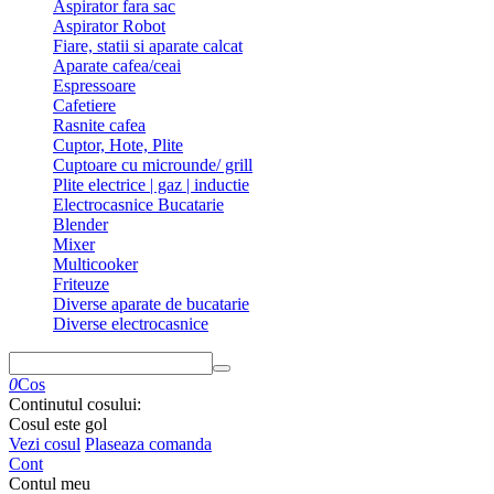
Aspirator fara sac
Aspirator Robot
Fiare, statii si aparate calcat
Aparate cafea/ceai
Espressoare
Cafetiere
Rasnite cafea
Cuptor, Hote, Plite
Cuptoare cu microunde/ grill
Plite electrice | gaz | inductie
Electrocasnice Bucatarie
Blender
Mixer
Multicooker
Friteuze
Diverse aparate de bucatarie
Diverse electrocasnice
0
Cos
Continutul cosului:
Cosul este gol
Vezi cosul
Plaseaza comanda
Cont
Contul meu