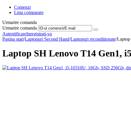
Comenzi
Lista comparare
Urmarire comanda
Urmarire comanda
Autentificare
Inregistrati-va
Pagina start
/
Laptopuri Second Hand
/
Laptopuri reconditionate
/
Laptop
Laptop SH Lenovo T14 Gen1, i5