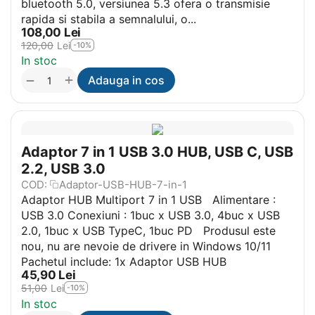
bluetooth 5.0, versiunea 5.3 ofera o transmisie
rapida si stabila a semnalului, o...
108,00
Lei
120,00
Lei
-10%
In stoc
+
−
Adauga in cos
Adaptor 7 in 1 USB 3.0 HUB, USB C, USB
2.2, USB 3.0
COD:
Adaptor-USB-HUB-7-in-1
Adaptor HUB Multiport 7 in 1 USB Alimentare :
USB 3.0 Conexiuni : 1buc x USB 3.0, 4buc x USB
2.0, 1buc x USB TypeC, 1buc PD Produsul este
nou, nu are nevoie de drivere in Windows 10/11
Pachetul include: 1x Adaptor USB HUB
45,90
Lei
51,00
Lei
-10%
In stoc